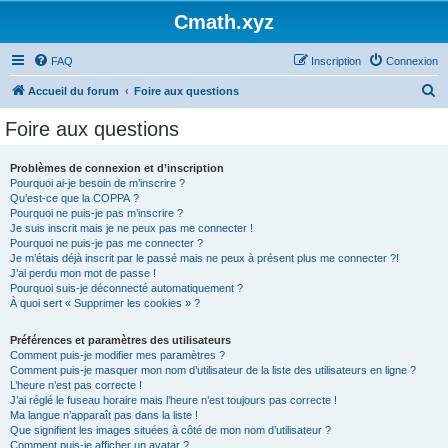
Cmath.xyz
FAQ
Inscription
Connexion
R
Accueil du forum
Foire aux questions
e
Foire aux questions
c
h
Problèmes de connexion et d’inscription
Pourquoi ai-je besoin de m’inscrire ?
e
Qu’est-ce que la COPPA ?
r
Pourquoi ne puis-je pas m’inscrire ?
Je suis inscrit mais je ne peux pas me connecter !
c
Pourquoi ne puis-je pas me connecter ?
Je m’étais déjà inscrit par le passé mais ne peux à présent plus me connecter ?!
h
J’ai perdu mon mot de passe !
e
Pourquoi suis-je déconnecté automatiquement ?
À quoi sert « Supprimer les cookies » ?
r
Préférences et paramètres des utilisateurs
Comment puis-je modifier mes paramètres ?
Comment puis-je masquer mon nom d’utilisateur de la liste des utilisateurs en ligne ?
L’heure n’est pas correcte !
J’ai réglé le fuseau horaire mais l’heure n’est toujours pas correcte !
Ma langue n’apparaît pas dans la liste !
Que signifient les images situées à côté de mon nom d’utilisateur ?
Comment puis-je afficher un avatar ?