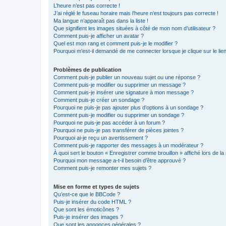
L’heure n’est pas correcte !
J’ai réglé le fuseau horaire mais l’heure n’est toujours pas correcte !
Ma langue n’apparaît pas dans la liste !
Que signifient les images situées à côté de mon nom d’utilisateur ?
Comment puis-je afficher un avatar ?
Quel est mon rang et comment puis-je le modifier ?
Pourquoi m’est-il demandé de me connecter lorsque je clique sur le lien 
Problèmes de publication
Comment puis-je publier un nouveau sujet ou une réponse ?
Comment puis-je modifier ou supprimer un message ?
Comment puis-je insérer une signature à mon message ?
Comment puis-je créer un sondage ?
Pourquoi ne puis-je pas ajouter plus d’options à un sondage ?
Comment puis-je modifier ou supprimer un sondage ?
Pourquoi ne puis-je pas accéder à un forum ?
Pourquoi ne puis-je pas transférer de pièces jointes ?
Pourquoi ai-je reçu un avertissement ?
Comment puis-je rapporter des messages à un modérateur ?
À quoi sert le bouton « Enregistrer comme brouillon » affiché lors de la 
Pourquoi mon message a-t-il besoin d’être approuvé ?
Comment puis-je remonter mes sujets ?
Mise en forme et types de sujets
Qu’est-ce que le BBCode ?
Puis-je insérer du code HTML ?
Que sont les émoticônes ?
Puis-je insérer des images ?
Que sont les annonces générales ?