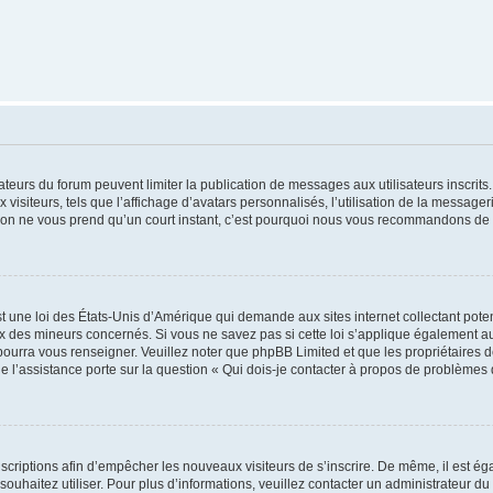
trateurs du forum peuvent limiter la publication de messages aux utilisateurs inscri
visiteurs, tels que l’affichage d’avatars personnalisés, l’utilisation de la messager
ription ne vous prend qu’un court instant, c’est pourquoi nous vous recommandons de l
t une loi des États-Unis d’Amérique qui demande aux sites internet collectant pot
 des mineurs concernés. Si vous ne savez pas si cette loi s’applique également au
 pourra vous renseigner. Veuillez noter que phpBB Limited et que les propriétaires
ue l’assistance porte sur la question « Qui dois-je contacter à propos de problèmes 
inscriptions afin d’empêcher les nouveaux visiteurs de s’inscrire. De même, il est é
s souhaitez utiliser. Pour plus d’informations, veuillez contacter un administrateur du