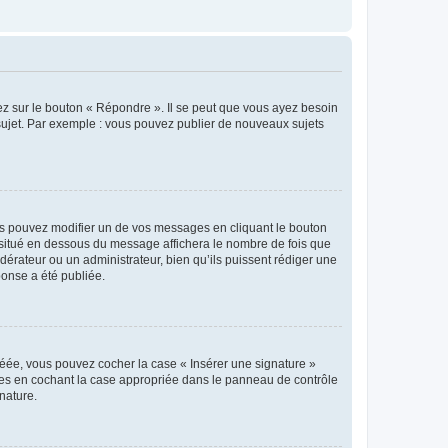
ez sur le bouton « Répondre ». Il se peut que vous ayez besoin
 sujet. Par exemple : vous pouvez publier de nouveaux sujets
s pouvez modifier un de vos messages en cliquant le bouton
e situé en dessous du message affichera le nombre de fois que
modérateur ou un administrateur, bien qu’ils puissent rédiger une
ponse a été publiée.
réée, vous pouvez cocher la case « Insérer une signature »
ages en cochant la case appropriée dans le panneau de contrôle
gnature.