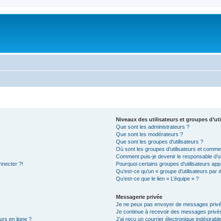
Niveaux des utilisateurs et groupes d’uti
Que sont les administrateurs ?
Que sont les modérateurs ?
Que sont les groupes d’utilisateurs ?
Où sont les groupes d’utilisateurs et commen
Comment puis-je devenir le responsable d’un
nnecter ?!
Pourquoi certains groupes d’utilisateurs app
Qu’est-ce qu’un « groupe d’utilisateurs par 
Qu’est-ce que le lien « L’équipe » ?
Messagerie privée
Je ne peux pas envoyer de messages privé
Je continue à recevoir des messages privés 
urs en ligne ?
J’ai reçu un courrier électronique indésirabl