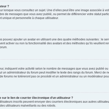
ateur ?
ur lorsque vous consultez un sujet. Une d’elles peut être une image associée à vo
mbre de messages que vous avez publié, ou permet de différencier votre statut parti
 unique et personnelle à chaque utilisateur.
ous pouvez ajouter un avatar en utilisant une des quatre méthodes suivantes : le serv
ent activer ou non la fonctionnalité des avatars et des méthodes qu’ils veuillent ren
forum.
ur, indiquent votre activité selon le nombre de messages que vous avez publié ou id
eul un administrateur du forum peut modifier le texte des rangs du forum. Merci de 
de forums ne toléreront pas ce procédé et un administrateur ou un modérateur pou
ur le lien de courrier électronique d’un utilisateur ?
s utilisateurs inscrits peuvent envoyer des courriers électroniques aux autres utili
es utilisateurs malveillants ou des robots.