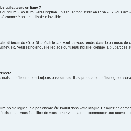
s utilisateurs en ligne ?
s du forum », vous trouverez l’option « Masquer mon statut en ligne ». Si vous activ
é comme étant un utilisateur invisible.
aire différent du vôtre. Si tel était le cas, veuillez vous rendre dans le panneau de co
ey, etc. Veuillez noter que le réglage du fuseau horaire, comme la plupart des autr
orrecte !
 mais que l’heure n’est toujours pas correcte, il est probable que l’horloge du serve
orum, soit le logiciel n’a pas encore été traduit dans votre langue. Essayez de deman
 n’existe pas, vous êtes libre de vous porter volontaire et commencer une nouvelle t