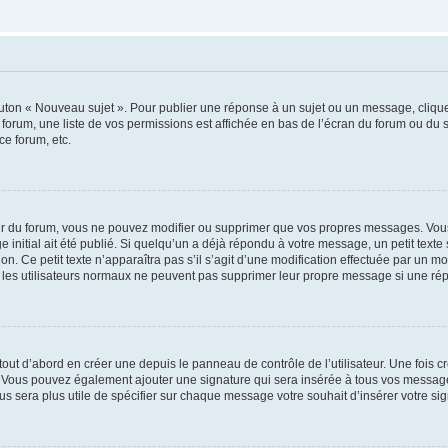
outon « Nouveau sujet ». Pour publier une réponse à un sujet ou un message, cliqu
 forum, une liste de vos permissions est affichée en bas de l’écran du forum ou du
ce forum, etc.
r du forum, vous ne pouvez modifier ou supprimer que vos propres messages. Vou
 initial ait été publié. Si quelqu’un a déjà répondu à votre message, un petit text
ion. Ce petit texte n’apparaîtra pas s’il s’agit d’une modification effectuée par un 
ue les utilisateurs normaux ne peuvent pas supprimer leur propre message si une ré
ut d’abord en créer une depuis le panneau de contrôle de l’utilisateur. Une fois c
ure. Vous pouvez également ajouter une signature qui sera insérée à tous vos mess
 vous sera plus utile de spécifier sur chaque message votre souhait d’insérer votre si