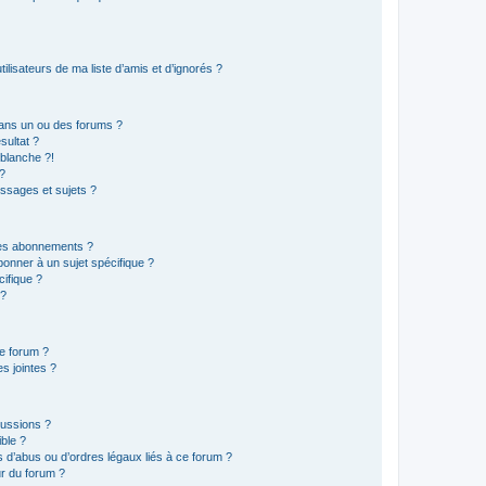
lisateurs de ma liste d’amis et d’ignorés ?
ans un ou des forums ?
sultat ?
blanche ?!
?
ssages et sujets ?
t les abonnements ?
onner à un sujet spécifique ?
ifique ?
 ?
ce forum ?
s jointes ?
cussions ?
ible ?
 d’abus ou d’ordres légaux liés à ce forum ?
r du forum ?