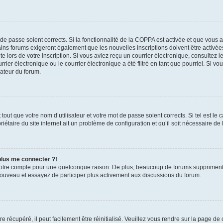
t de passe soient corrects. Si la fonctionnalité de la COPPA est activée et que vous 
ains forums exigeront également que les nouvelles inscriptions doivent être activée
te lors de votre inscription. Si vous aviez reçu un courrier électronique, consultez l
r électronique ou le courrier électronique a été filtré en tant que pourriel. Si vo
rateur du forum.
out que votre nom d’utilisateur et votre mot de passe soient corrects. Si tel est le
iétaire du site internet ait un problème de configuration et qu’il soit nécessaire de l
 plus me connecter ?!
votre compte pour une quelconque raison. De plus, beaucoup de forums suppriment pér
 nouveau et essayez de participer plus activement aux discussions du forum.
 récupéré, il peut facilement être réinitialisé. Veuillez vous rendre sur la page de