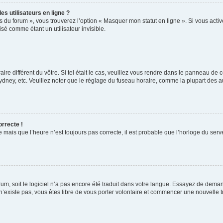
s utilisateurs en ligne ?
s du forum », vous trouverez l’option « Masquer mon statut en ligne ». Si vous activ
é comme étant un utilisateur invisible.
aire différent du vôtre. Si tel était le cas, veuillez vous rendre dans le panneau de co
ey, etc. Veuillez noter que le réglage du fuseau horaire, comme la plupart des autr
orrecte !
 mais que l’heure n’est toujours pas correcte, il est probable que l’horloge du serve
orum, soit le logiciel n’a pas encore été traduit dans votre langue. Essayez de deman
 n’existe pas, vous êtes libre de vous porter volontaire et commencer une nouvelle t