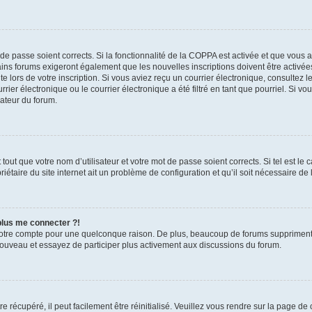
t de passe soient corrects. Si la fonctionnalité de la COPPA est activée et que vous 
ains forums exigeront également que les nouvelles inscriptions doivent être activée
te lors de votre inscription. Si vous aviez reçu un courrier électronique, consultez l
r électronique ou le courrier électronique a été filtré en tant que pourriel. Si vo
rateur du forum.
out que votre nom d’utilisateur et votre mot de passe soient corrects. Si tel est le
iétaire du site internet ait un problème de configuration et qu’il soit nécessaire de l
 plus me connecter ?!
votre compte pour une quelconque raison. De plus, beaucoup de forums suppriment pér
 nouveau et essayez de participer plus activement aux discussions du forum.
 récupéré, il peut facilement être réinitialisé. Veuillez vous rendre sur la page de