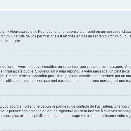
outon « Nouveau sujet ». Pour publier une réponse à un sujet ou un message, cliqu
 forum, une liste de vos permissions est affichée en bas de l’écran du forum ou du
ce forum, etc.
r du forum, vous ne pouvez modifier ou supprimer que vos propres messages. Vou
 initial ait été publié. Si quelqu’un a déjà répondu à votre message, un petit text
ion. Ce petit texte n’apparaîtra pas s’il s’agit d’une modification effectuée par un 
ue les utilisateurs normaux ne peuvent pas supprimer leur propre message si une ré
ut d’abord en créer une depuis le panneau de contrôle de l’utilisateur. Une fois c
ure. Vous pouvez également ajouter une signature qui sera insérée à tous vos mess
 vous sera plus utile de spécifier sur chaque message votre souhait d’insérer votre si