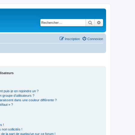
Rechercher
Recherche avancé
Inscription
Connexion
lisateurs
t puis-je en rejoindre un ?
 groupe d’utilisateurs ?
araissent dans une couleur différente ?
défaut » ?
s !
non sollicités !
e de la part de quelqu’un sur ce forum !