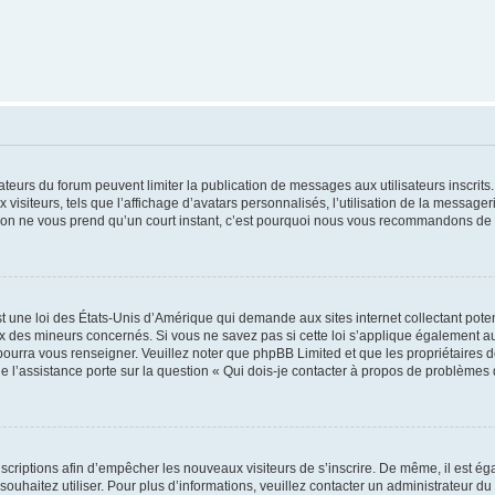
trateurs du forum peuvent limiter la publication de messages aux utilisateurs inscri
visiteurs, tels que l’affichage d’avatars personnalisés, l’utilisation de la messager
ription ne vous prend qu’un court instant, c’est pourquoi nous vous recommandons de l
t une loi des États-Unis d’Amérique qui demande aux sites internet collectant pot
 des mineurs concernés. Si vous ne savez pas si cette loi s’applique également au
 pourra vous renseigner. Veuillez noter que phpBB Limited et que les propriétaires
ue l’assistance porte sur la question « Qui dois-je contacter à propos de problèmes 
inscriptions afin d’empêcher les nouveaux visiteurs de s’inscrire. De même, il est é
s souhaitez utiliser. Pour plus d’informations, veuillez contacter un administrateur du