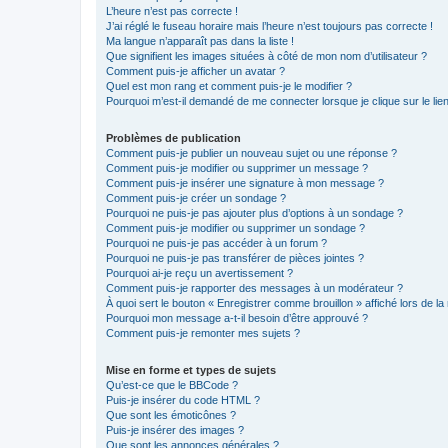
L’heure n’est pas correcte !
J’ai réglé le fuseau horaire mais l’heure n’est toujours pas correcte !
Ma langue n’apparaît pas dans la liste !
Que signifient les images situées à côté de mon nom d’utilisateur ?
Comment puis-je afficher un avatar ?
Quel est mon rang et comment puis-je le modifier ?
Pourquoi m’est-il demandé de me connecter lorsque je clique sur le lien 
Problèmes de publication
Comment puis-je publier un nouveau sujet ou une réponse ?
Comment puis-je modifier ou supprimer un message ?
Comment puis-je insérer une signature à mon message ?
Comment puis-je créer un sondage ?
Pourquoi ne puis-je pas ajouter plus d’options à un sondage ?
Comment puis-je modifier ou supprimer un sondage ?
Pourquoi ne puis-je pas accéder à un forum ?
Pourquoi ne puis-je pas transférer de pièces jointes ?
Pourquoi ai-je reçu un avertissement ?
Comment puis-je rapporter des messages à un modérateur ?
À quoi sert le bouton « Enregistrer comme brouillon » affiché lors de la 
Pourquoi mon message a-t-il besoin d’être approuvé ?
Comment puis-je remonter mes sujets ?
Mise en forme et types de sujets
Qu’est-ce que le BBCode ?
Puis-je insérer du code HTML ?
Que sont les émoticônes ?
Puis-je insérer des images ?
Que sont les annonces générales ?