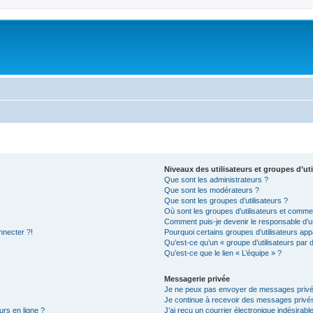
Niveaux des utilisateurs et groupes d’uti
Que sont les administrateurs ?
Que sont les modérateurs ?
Que sont les groupes d’utilisateurs ?
Où sont les groupes d’utilisateurs et commen
Comment puis-je devenir le responsable d’un
nnecter ?!
Pourquoi certains groupes d’utilisateurs app
Qu’est-ce qu’un « groupe d’utilisateurs par 
Qu’est-ce que le lien « L’équipe » ?
Messagerie privée
Je ne peux pas envoyer de messages privé
Je continue à recevoir des messages privés 
urs en ligne ?
J’ai reçu un courrier électronique indésirabl