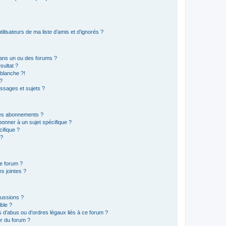
lisateurs de ma liste d’amis et d’ignorés ?
ans un ou des forums ?
sultat ?
blanche ?!
?
ssages et sujets ?
t les abonnements ?
onner à un sujet spécifique ?
ifique ?
 ?
ce forum ?
s jointes ?
cussions ?
ible ?
 d’abus ou d’ordres légaux liés à ce forum ?
r du forum ?