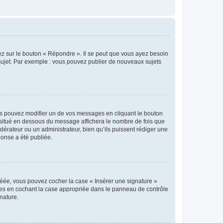
ez sur le bouton « Répondre ». Il se peut que vous ayez besoin
 sujet. Par exemple : vous pouvez publier de nouveaux sujets
s pouvez modifier un de vos messages en cliquant le bouton
e situé en dessous du message affichera le nombre de fois que
modérateur ou un administrateur, bien qu’ils puissent rédiger une
ponse a été publiée.
réée, vous pouvez cocher la case « Insérer une signature »
ages en cochant la case appropriée dans le panneau de contrôle
gnature.