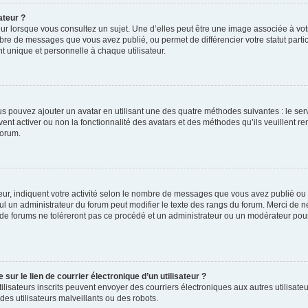
ateur ?
ur lorsque vous consultez un sujet. Une d’elles peut être une image associée à vo
mbre de messages que vous avez publié, ou permet de différencier votre statut parti
 unique et personnelle à chaque utilisateur.
ous pouvez ajouter un avatar en utilisant une des quatre méthodes suivantes : le serv
ent activer ou non la fonctionnalité des avatars et des méthodes qu’ils veuillent ren
forum.
ur, indiquent votre activité selon le nombre de messages que vous avez publié ou id
eul un administrateur du forum peut modifier le texte des rangs du forum. Merci de 
de forums ne toléreront pas ce procédé et un administrateur ou un modérateur pou
ur le lien de courrier électronique d’un utilisateur ?
s utilisateurs inscrits peuvent envoyer des courriers électroniques aux autres utili
es utilisateurs malveillants ou des robots.