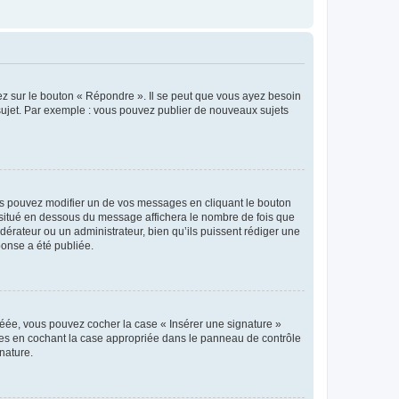
ez sur le bouton « Répondre ». Il se peut que vous ayez besoin
 sujet. Par exemple : vous pouvez publier de nouveaux sujets
s pouvez modifier un de vos messages en cliquant le bouton
e situé en dessous du message affichera le nombre de fois que
modérateur ou un administrateur, bien qu’ils puissent rédiger une
ponse a été publiée.
réée, vous pouvez cocher la case « Insérer une signature »
ages en cochant la case appropriée dans le panneau de contrôle
gnature.