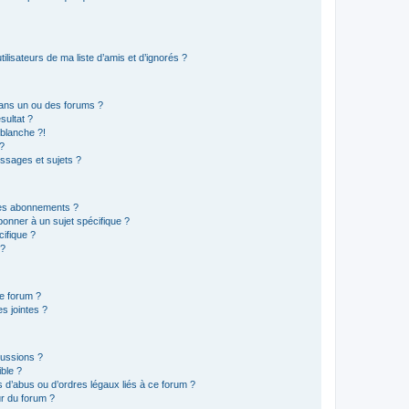
lisateurs de ma liste d’amis et d’ignorés ?
ans un ou des forums ?
sultat ?
blanche ?!
?
ssages et sujets ?
t les abonnements ?
onner à un sujet spécifique ?
ifique ?
 ?
ce forum ?
s jointes ?
cussions ?
ible ?
 d’abus ou d’ordres légaux liés à ce forum ?
r du forum ?