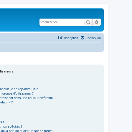
Rechercher
Recherche avancé
Inscription
Connexion
lisateurs
t puis-je en rejoindre un ?
 groupe d’utilisateurs ?
araissent dans une couleur différente ?
défaut » ?
s !
non sollicités !
e de la part de quelqu’un sur ce forum !