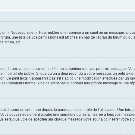
outon « Nouveau sujet ». Pour publier une réponse à un sujet ou un message, cliqu
 forum, une liste de vos permissions est affichée en bas de l’écran du forum ou du
ce forum, etc.
r du forum, vous ne pouvez modifier ou supprimer que vos propres messages. Vou
 initial ait été publié. Si quelqu’un a déjà répondu à votre message, un petit text
ion. Ce petit texte n’apparaîtra pas s’il s’agit d’une modification effectuée par un 
ue les utilisateurs normaux ne peuvent pas supprimer leur propre message si une ré
ut d’abord en créer une depuis le panneau de contrôle de l’utilisateur. Une fois c
ure. Vous pouvez également ajouter une signature qui sera insérée à tous vos mess
 vous sera plus utile de spécifier sur chaque message votre souhait d’insérer votre si