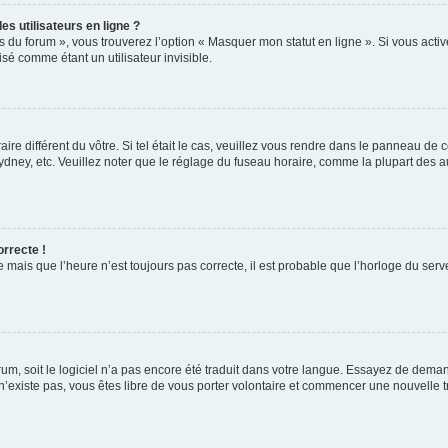
s utilisateurs en ligne ?
s du forum », vous trouverez l’option « Masquer mon statut en ligne ». Si vous activ
é comme étant un utilisateur invisible.
aire différent du vôtre. Si tel était le cas, veuillez vous rendre dans le panneau de co
ey, etc. Veuillez noter que le réglage du fuseau horaire, comme la plupart des autr
orrecte !
 mais que l’heure n’est toujours pas correcte, il est probable que l’horloge du serve
orum, soit le logiciel n’a pas encore été traduit dans votre langue. Essayez de deman
 n’existe pas, vous êtes libre de vous porter volontaire et commencer une nouvelle t