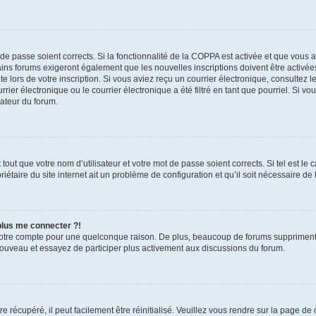
t de passe soient corrects. Si la fonctionnalité de la COPPA est activée et que vous 
ains forums exigeront également que les nouvelles inscriptions doivent être activée
te lors de votre inscription. Si vous aviez reçu un courrier électronique, consultez l
r électronique ou le courrier électronique a été filtré en tant que pourriel. Si vo
rateur du forum.
out que votre nom d’utilisateur et votre mot de passe soient corrects. Si tel est le
iétaire du site internet ait un problème de configuration et qu’il soit nécessaire de l
 plus me connecter ?!
votre compte pour une quelconque raison. De plus, beaucoup de forums suppriment pér
 nouveau et essayez de participer plus activement aux discussions du forum.
 récupéré, il peut facilement être réinitialisé. Veuillez vous rendre sur la page de