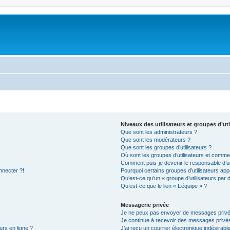
Niveaux des utilisateurs et groupes d’uti
Que sont les administrateurs ?
Que sont les modérateurs ?
Que sont les groupes d’utilisateurs ?
Où sont les groupes d’utilisateurs et commen
Comment puis-je devenir le responsable d’un
nnecter ?!
Pourquoi certains groupes d’utilisateurs app
Qu’est-ce qu’un « groupe d’utilisateurs par 
Qu’est-ce que le lien « L’équipe » ?
Messagerie privée
Je ne peux pas envoyer de messages privé
Je continue à recevoir des messages privés 
urs en ligne ?
J’ai reçu un courrier électronique indésirabl