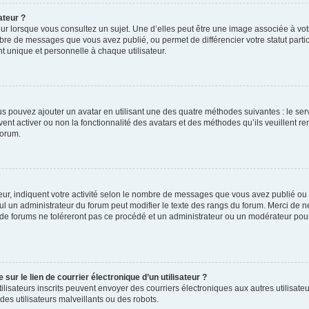
ateur ?
ur lorsque vous consultez un sujet. Une d’elles peut être une image associée à vo
mbre de messages que vous avez publié, ou permet de différencier votre statut parti
 unique et personnelle à chaque utilisateur.
ous pouvez ajouter un avatar en utilisant une des quatre méthodes suivantes : le serv
ent activer ou non la fonctionnalité des avatars et des méthodes qu’ils veuillent ren
forum.
ur, indiquent votre activité selon le nombre de messages que vous avez publié ou id
eul un administrateur du forum peut modifier le texte des rangs du forum. Merci de 
de forums ne toléreront pas ce procédé et un administrateur ou un modérateur pou
ur le lien de courrier électronique d’un utilisateur ?
s utilisateurs inscrits peuvent envoyer des courriers électroniques aux autres utili
es utilisateurs malveillants ou des robots.