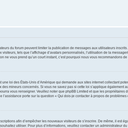
trateurs du forum peuvent limiter la publication de messages aux utilisateurs inscri
visiteurs, tels que l’affichage d’avatars personnalisés, l’utilisation de la messager
ription ne vous prend qu’un court instant, c’est pourquoi nous vous recommandons de l
t une loi des États-Unis d’Amérique qui demande aux sites internet collectant pot
 des mineurs concernés. Si vous ne savez pas si cette loi s’applique également au
 pourra vous renseigner. Veuillez noter que phpBB Limited et que les propriétaires
ue l’assistance porte sur la question « Qui dois-je contacter à propos de problèmes 
inscriptions afin d’empêcher les nouveaux visiteurs de s’inscrire. De même, il est é
s souhaitez utiliser. Pour plus d’informations, veuillez contacter un administrateur du