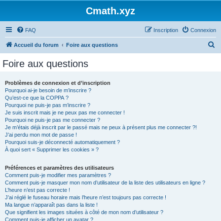
Cmath.xyz
FAQ
Inscription
Connexion
R
Accueil du forum
Foire aux questions
e
Foire aux questions
c
h
Problèmes de connexion et d’inscription
Pourquoi ai-je besoin de m’inscrire ?
e
Qu’est-ce que la COPPA ?
r
Pourquoi ne puis-je pas m’inscrire ?
Je suis inscrit mais je ne peux pas me connecter !
c
Pourquoi ne puis-je pas me connecter ?
Je m’étais déjà inscrit par le passé mais ne peux à présent plus me connecter ?!
h
J’ai perdu mon mot de passe !
e
Pourquoi suis-je déconnecté automatiquement ?
À quoi sert « Supprimer les cookies » ?
r
Préférences et paramètres des utilisateurs
Comment puis-je modifier mes paramètres ?
Comment puis-je masquer mon nom d’utilisateur de la liste des utilisateurs en ligne ?
L’heure n’est pas correcte !
J’ai réglé le fuseau horaire mais l’heure n’est toujours pas correcte !
Ma langue n’apparaît pas dans la liste !
Que signifient les images situées à côté de mon nom d’utilisateur ?
Comment puis-je afficher un avatar ?