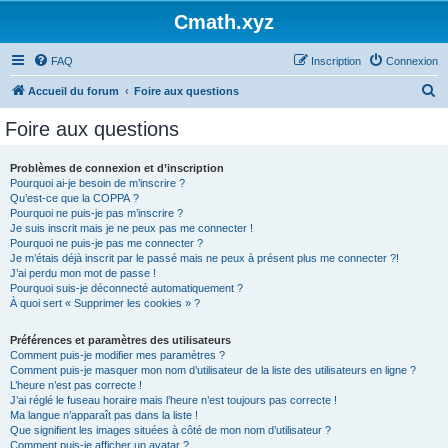
Cmath.xyz
FAQ
Inscription
Connexion
R
Accueil du forum
Foire aux questions
e
Foire aux questions
c
h
Problèmes de connexion et d’inscription
Pourquoi ai-je besoin de m’inscrire ?
e
Qu’est-ce que la COPPA ?
r
Pourquoi ne puis-je pas m’inscrire ?
Je suis inscrit mais je ne peux pas me connecter !
c
Pourquoi ne puis-je pas me connecter ?
Je m’étais déjà inscrit par le passé mais ne peux à présent plus me connecter ?!
h
J’ai perdu mon mot de passe !
e
Pourquoi suis-je déconnecté automatiquement ?
À quoi sert « Supprimer les cookies » ?
r
Préférences et paramètres des utilisateurs
Comment puis-je modifier mes paramètres ?
Comment puis-je masquer mon nom d’utilisateur de la liste des utilisateurs en ligne ?
L’heure n’est pas correcte !
J’ai réglé le fuseau horaire mais l’heure n’est toujours pas correcte !
Ma langue n’apparaît pas dans la liste !
Que signifient les images situées à côté de mon nom d’utilisateur ?
Comment puis-je afficher un avatar ?