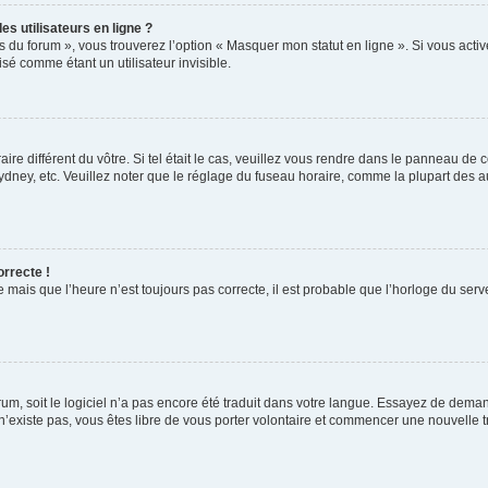
s utilisateurs en ligne ?
s du forum », vous trouverez l’option « Masquer mon statut en ligne ». Si vous activ
é comme étant un utilisateur invisible.
aire différent du vôtre. Si tel était le cas, veuillez vous rendre dans le panneau de co
ey, etc. Veuillez noter que le réglage du fuseau horaire, comme la plupart des autr
orrecte !
 mais que l’heure n’est toujours pas correcte, il est probable que l’horloge du serve
orum, soit le logiciel n’a pas encore été traduit dans votre langue. Essayez de deman
 n’existe pas, vous êtes libre de vous porter volontaire et commencer une nouvelle t