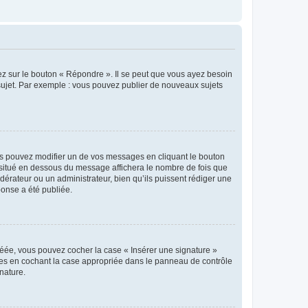
ez sur le bouton « Répondre ». Il se peut que vous ayez besoin
 sujet. Par exemple : vous pouvez publier de nouveaux sujets
s pouvez modifier un de vos messages en cliquant le bouton
e situé en dessous du message affichera le nombre de fois que
modérateur ou un administrateur, bien qu’ils puissent rédiger une
ponse a été publiée.
réée, vous pouvez cocher la case « Insérer une signature »
ages en cochant la case appropriée dans le panneau de contrôle
gnature.