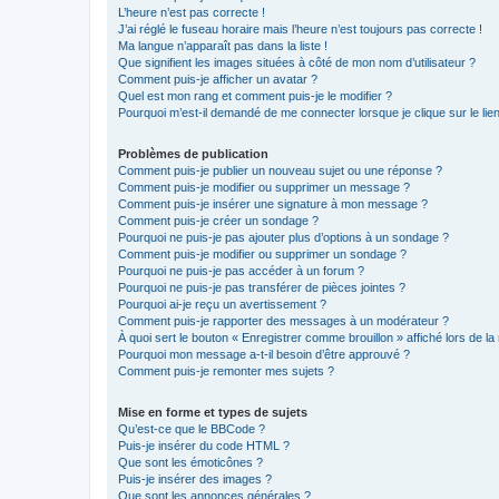
L’heure n’est pas correcte !
J’ai réglé le fuseau horaire mais l’heure n’est toujours pas correcte !
Ma langue n’apparaît pas dans la liste !
Que signifient les images situées à côté de mon nom d’utilisateur ?
Comment puis-je afficher un avatar ?
Quel est mon rang et comment puis-je le modifier ?
Pourquoi m’est-il demandé de me connecter lorsque je clique sur le lien 
Problèmes de publication
Comment puis-je publier un nouveau sujet ou une réponse ?
Comment puis-je modifier ou supprimer un message ?
Comment puis-je insérer une signature à mon message ?
Comment puis-je créer un sondage ?
Pourquoi ne puis-je pas ajouter plus d’options à un sondage ?
Comment puis-je modifier ou supprimer un sondage ?
Pourquoi ne puis-je pas accéder à un forum ?
Pourquoi ne puis-je pas transférer de pièces jointes ?
Pourquoi ai-je reçu un avertissement ?
Comment puis-je rapporter des messages à un modérateur ?
À quoi sert le bouton « Enregistrer comme brouillon » affiché lors de la 
Pourquoi mon message a-t-il besoin d’être approuvé ?
Comment puis-je remonter mes sujets ?
Mise en forme et types de sujets
Qu’est-ce que le BBCode ?
Puis-je insérer du code HTML ?
Que sont les émoticônes ?
Puis-je insérer des images ?
Que sont les annonces générales ?