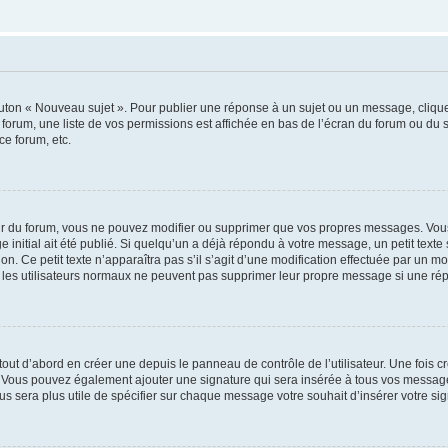
outon « Nouveau sujet ». Pour publier une réponse à un sujet ou un message, cliqu
 forum, une liste de vos permissions est affichée en bas de l’écran du forum ou du
ce forum, etc.
r du forum, vous ne pouvez modifier ou supprimer que vos propres messages. Vou
 initial ait été publié. Si quelqu’un a déjà répondu à votre message, un petit text
ion. Ce petit texte n’apparaîtra pas s’il s’agit d’une modification effectuée par un 
ue les utilisateurs normaux ne peuvent pas supprimer leur propre message si une ré
ut d’abord en créer une depuis le panneau de contrôle de l’utilisateur. Une fois c
ure. Vous pouvez également ajouter une signature qui sera insérée à tous vos mess
 vous sera plus utile de spécifier sur chaque message votre souhait d’insérer votre si