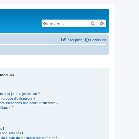
Rechercher
Recherche avancé
Inscription
Connexion
lisateurs
t puis-je en rejoindre un ?
 groupe d’utilisateurs ?
araissent dans une couleur différente ?
défaut » ?
s !
non sollicités !
e de la part de quelqu’un sur ce forum !