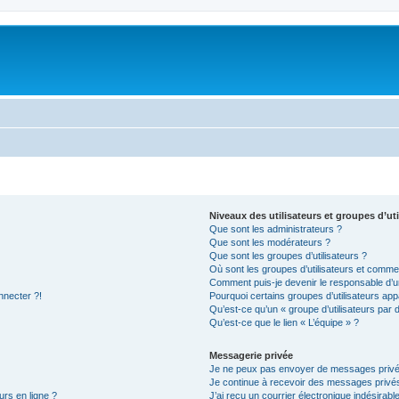
Niveaux des utilisateurs et groupes d’uti
Que sont les administrateurs ?
Que sont les modérateurs ?
Que sont les groupes d’utilisateurs ?
Où sont les groupes d’utilisateurs et commen
Comment puis-je devenir le responsable d’un
nnecter ?!
Pourquoi certains groupes d’utilisateurs app
Qu’est-ce qu’un « groupe d’utilisateurs par 
Qu’est-ce que le lien « L’équipe » ?
Messagerie privée
Je ne peux pas envoyer de messages privé
Je continue à recevoir des messages privés 
urs en ligne ?
J’ai reçu un courrier électronique indésirabl