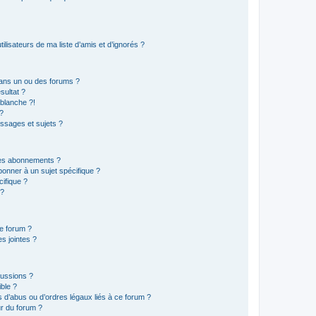
lisateurs de ma liste d’amis et d’ignorés ?
ans un ou des forums ?
sultat ?
blanche ?!
?
ssages et sujets ?
t les abonnements ?
onner à un sujet spécifique ?
ifique ?
 ?
ce forum ?
s jointes ?
cussions ?
ible ?
 d’abus ou d’ordres légaux liés à ce forum ?
r du forum ?