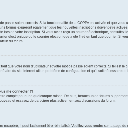
t de passe soient corrects. Si la fonctionnalité de la COPPA est activée et que vous 
ains forums exigeront également que les nouvelles inscriptions doivent être activée
te lors de votre inscription. Si vous aviez reçu un courrier électronique, consultez l
r électronique ou le courrier électronique a été filtré en tant que pourriel. Si vo
rateur du forum.
out que votre nom d’utilisateur et votre mot de passe soient corrects. Si tel est le
iétaire du site internet ait un problème de configuration et qu’il soit nécessaire de l
 plus me connecter ?!
votre compte pour une quelconque raison. De plus, beaucoup de forums suppriment pér
 nouveau et essayez de participer plus activement aux discussions du forum.
 récupéré, il peut facilement être réinitialisé. Veuillez vous rendre sur la page de