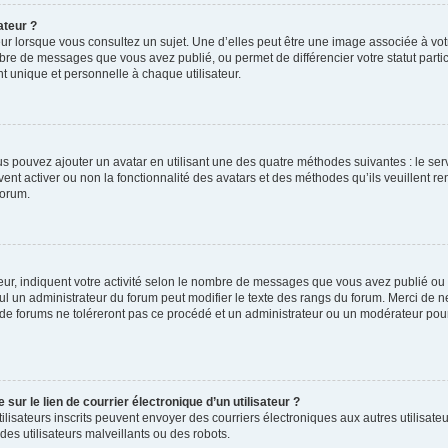
ateur ?
ur lorsque vous consultez un sujet. Une d’elles peut être une image associée à vo
mbre de messages que vous avez publié, ou permet de différencier votre statut parti
 unique et personnelle à chaque utilisateur.
ous pouvez ajouter un avatar en utilisant une des quatre méthodes suivantes : le serv
ent activer ou non la fonctionnalité des avatars et des méthodes qu’ils veuillent ren
forum.
ur, indiquent votre activité selon le nombre de messages que vous avez publié ou id
eul un administrateur du forum peut modifier le texte des rangs du forum. Merci de 
de forums ne toléreront pas ce procédé et un administrateur ou un modérateur pou
ur le lien de courrier électronique d’un utilisateur ?
s utilisateurs inscrits peuvent envoyer des courriers électroniques aux autres utili
es utilisateurs malveillants ou des robots.