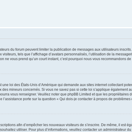
trateurs du forum peuvent limiter la publication de messages aux utilisateurs inscri
visiteurs, tels que l’affichage d’avatars personnalisés, l’utilisation de la messager
ription ne vous prend qu’un court instant, c’est pourquoi nous vous recommandons de l
t une loi des États-Unis d’Amérique qui demande aux sites internet collectant pot
 des mineurs concernés. Si vous ne savez pas si cette loi s’applique également au
 pourra vous renseigner. Veuillez noter que phpBB Limited et que les propriétaires
ue l’assistance porte sur la question « Qui dois-je contacter à propos de problèmes 
inscriptions afin d’empêcher les nouveaux visiteurs de s’inscrire. De même, il est é
s souhaitez utiliser. Pour plus d’informations, veuillez contacter un administrateur du