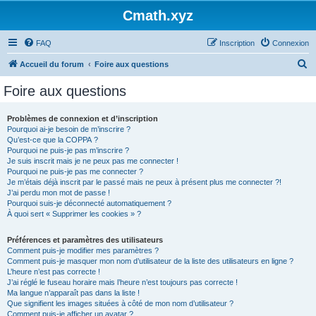
Cmath.xyz
FAQ
Inscription
Connexion
R
Accueil du forum
Foire aux questions
e
Foire aux questions
c
h
Problèmes de connexion et d’inscription
Pourquoi ai-je besoin de m’inscrire ?
e
Qu’est-ce que la COPPA ?
r
Pourquoi ne puis-je pas m’inscrire ?
Je suis inscrit mais je ne peux pas me connecter !
c
Pourquoi ne puis-je pas me connecter ?
Je m’étais déjà inscrit par le passé mais ne peux à présent plus me connecter ?!
h
J’ai perdu mon mot de passe !
e
Pourquoi suis-je déconnecté automatiquement ?
À quoi sert « Supprimer les cookies » ?
r
Préférences et paramètres des utilisateurs
Comment puis-je modifier mes paramètres ?
Comment puis-je masquer mon nom d’utilisateur de la liste des utilisateurs en ligne ?
L’heure n’est pas correcte !
J’ai réglé le fuseau horaire mais l’heure n’est toujours pas correcte !
Ma langue n’apparaît pas dans la liste !
Que signifient les images situées à côté de mon nom d’utilisateur ?
Comment puis-je afficher un avatar ?