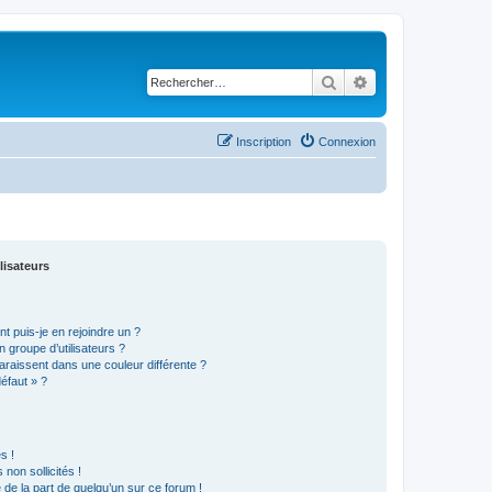
Rechercher
Recherche avancé
Inscription
Connexion
lisateurs
t puis-je en rejoindre un ?
 groupe d’utilisateurs ?
araissent dans une couleur différente ?
défaut » ?
s !
non sollicités !
e de la part de quelqu’un sur ce forum !