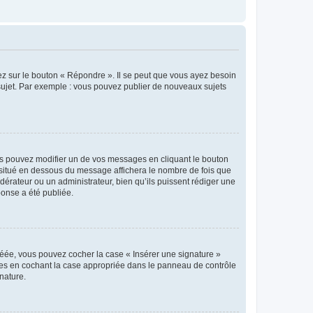
ez sur le bouton « Répondre ». Il se peut que vous ayez besoin
 sujet. Par exemple : vous pouvez publier de nouveaux sujets
s pouvez modifier un de vos messages en cliquant le bouton
e situé en dessous du message affichera le nombre de fois que
modérateur ou un administrateur, bien qu’ils puissent rédiger une
ponse a été publiée.
réée, vous pouvez cocher la case « Insérer une signature »
ages en cochant la case appropriée dans le panneau de contrôle
gnature.