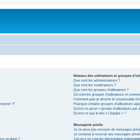
Niveaux des utilisateurs et groupes d’uti
Que sont les administrateurs ?
Que sont les modérateurs ?
Que sont les groupes d’utilisateurs ?
Où sont les groupes d’utilisateurs et commen
Comment puis-je devenir le responsable d’un
nnecter ?!
Pourquoi certains groupes d’utilisateurs app
Qu’est-ce qu’un « groupe d’utilisateurs par 
Qu’est-ce que le lien « L’équipe » ?
Messagerie privée
Je ne peux pas envoyer de messages privé
Je continue à recevoir des messages privés 
urs en ligne ?
J’ai reçu un courrier électronique indésirabl