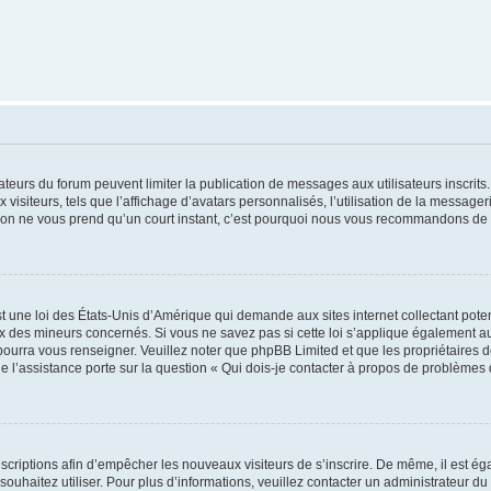
trateurs du forum peuvent limiter la publication de messages aux utilisateurs inscri
visiteurs, tels que l’affichage d’avatars personnalisés, l’utilisation de la messager
ription ne vous prend qu’un court instant, c’est pourquoi nous vous recommandons de l
t une loi des États-Unis d’Amérique qui demande aux sites internet collectant pot
 des mineurs concernés. Si vous ne savez pas si cette loi s’applique également au
 pourra vous renseigner. Veuillez noter que phpBB Limited et que les propriétaires
ue l’assistance porte sur la question « Qui dois-je contacter à propos de problèmes 
inscriptions afin d’empêcher les nouveaux visiteurs de s’inscrire. De même, il est é
s souhaitez utiliser. Pour plus d’informations, veuillez contacter un administrateur du