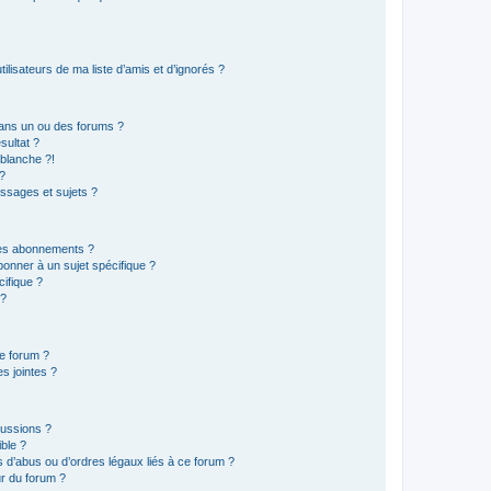
lisateurs de ma liste d’amis et d’ignorés ?
ans un ou des forums ?
sultat ?
blanche ?!
?
ssages et sujets ?
t les abonnements ?
onner à un sujet spécifique ?
ifique ?
 ?
ce forum ?
s jointes ?
cussions ?
ible ?
 d’abus ou d’ordres légaux liés à ce forum ?
r du forum ?