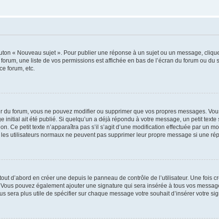
outon « Nouveau sujet ». Pour publier une réponse à un sujet ou un message, cliqu
 forum, une liste de vos permissions est affichée en bas de l’écran du forum ou du
ce forum, etc.
r du forum, vous ne pouvez modifier ou supprimer que vos propres messages. Vou
 initial ait été publié. Si quelqu’un a déjà répondu à votre message, un petit text
ion. Ce petit texte n’apparaîtra pas s’il s’agit d’une modification effectuée par un 
ue les utilisateurs normaux ne peuvent pas supprimer leur propre message si une ré
ut d’abord en créer une depuis le panneau de contrôle de l’utilisateur. Une fois c
ure. Vous pouvez également ajouter une signature qui sera insérée à tous vos mess
 vous sera plus utile de spécifier sur chaque message votre souhait d’insérer votre si