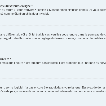
s utilisateurs en ligne ?
s du forum », vous trouverez l’option « Masquer mon statut en ligne ». Si vous activ
é comme étant un utilisateur invisible.
aire différent du vôtre. Si tel était le cas, veuillez vous rendre dans le panneau de co
ey, etc. Veuillez noter que le réglage du fuseau horaire, comme la plupart des autr
orrecte !
 mais que l’heure n’est toujours pas correcte, il est probable que l’horloge du serve
orum, soit le logiciel n’a pas encore été traduit dans votre langue. Essayez de deman
 n’existe pas, vous êtes libre de vous porter volontaire et commencer une nouvelle t