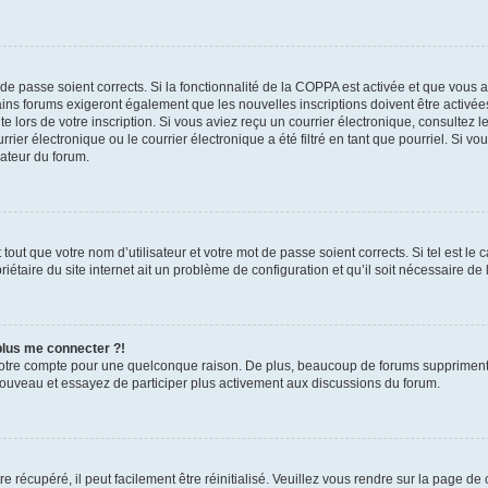
t de passe soient corrects. Si la fonctionnalité de la COPPA est activée et que vous 
ains forums exigeront également que les nouvelles inscriptions doivent être activée
te lors de votre inscription. Si vous aviez reçu un courrier électronique, consultez l
r électronique ou le courrier électronique a été filtré en tant que pourriel. Si vo
rateur du forum.
out que votre nom d’utilisateur et votre mot de passe soient corrects. Si tel est le
iétaire du site internet ait un problème de configuration et qu’il soit nécessaire de l
 plus me connecter ?!
votre compte pour une quelconque raison. De plus, beaucoup de forums suppriment pér
 nouveau et essayez de participer plus activement aux discussions du forum.
 récupéré, il peut facilement être réinitialisé. Veuillez vous rendre sur la page de