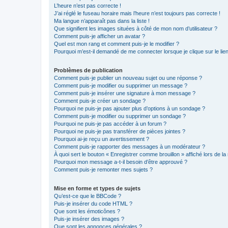
L’heure n’est pas correcte !
J’ai réglé le fuseau horaire mais l’heure n’est toujours pas correcte !
Ma langue n’apparaît pas dans la liste !
Que signifient les images situées à côté de mon nom d’utilisateur ?
Comment puis-je afficher un avatar ?
Quel est mon rang et comment puis-je le modifier ?
Pourquoi m’est-il demandé de me connecter lorsque je clique sur le lien 
Problèmes de publication
Comment puis-je publier un nouveau sujet ou une réponse ?
Comment puis-je modifier ou supprimer un message ?
Comment puis-je insérer une signature à mon message ?
Comment puis-je créer un sondage ?
Pourquoi ne puis-je pas ajouter plus d’options à un sondage ?
Comment puis-je modifier ou supprimer un sondage ?
Pourquoi ne puis-je pas accéder à un forum ?
Pourquoi ne puis-je pas transférer de pièces jointes ?
Pourquoi ai-je reçu un avertissement ?
Comment puis-je rapporter des messages à un modérateur ?
À quoi sert le bouton « Enregistrer comme brouillon » affiché lors de la 
Pourquoi mon message a-t-il besoin d’être approuvé ?
Comment puis-je remonter mes sujets ?
Mise en forme et types de sujets
Qu’est-ce que le BBCode ?
Puis-je insérer du code HTML ?
Que sont les émoticônes ?
Puis-je insérer des images ?
Que sont les annonces générales ?