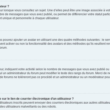
ateur ?
ur lorsque vous consultez un sujet. Une d’elles peut être une image associée à vo
mbre de messages que vous avez publié, ou permet de différencier votre statut parti
 unique et personnelle à chaque utilisateur.
ous pouvez ajouter un avatar en utilisant une des quatre méthodes suivantes : le serv
ent activer ou non la fonctionnalité des avatars et des méthodes qu’ils veuillent ren
forum.
ur, indiquent votre activité selon le nombre de messages que vous avez publié ou id
eul un administrateur du forum peut modifier le texte des rangs du forum. Merci de 
de forums ne toléreront pas ce procédé et un administrateur ou un modérateur pou
ur le lien de courrier électronique d’un utilisateur ?
s utilisateurs inscrits peuvent envoyer des courriers électroniques aux autres utili
es utilisateurs malveillants ou des robots.