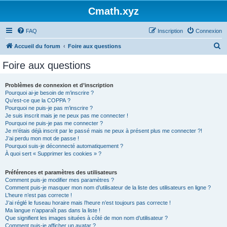
Cmath.xyz
FAQ
Inscription
Connexion
R
Accueil du forum
Foire aux questions
e
Foire aux questions
c
h
Problèmes de connexion et d’inscription
Pourquoi ai-je besoin de m’inscrire ?
e
Qu’est-ce que la COPPA ?
r
Pourquoi ne puis-je pas m’inscrire ?
Je suis inscrit mais je ne peux pas me connecter !
c
Pourquoi ne puis-je pas me connecter ?
Je m’étais déjà inscrit par le passé mais ne peux à présent plus me connecter ?!
h
J’ai perdu mon mot de passe !
e
Pourquoi suis-je déconnecté automatiquement ?
À quoi sert « Supprimer les cookies » ?
r
Préférences et paramètres des utilisateurs
Comment puis-je modifier mes paramètres ?
Comment puis-je masquer mon nom d’utilisateur de la liste des utilisateurs en ligne ?
L’heure n’est pas correcte !
J’ai réglé le fuseau horaire mais l’heure n’est toujours pas correcte !
Ma langue n’apparaît pas dans la liste !
Que signifient les images situées à côté de mon nom d’utilisateur ?
Comment puis-je afficher un avatar ?