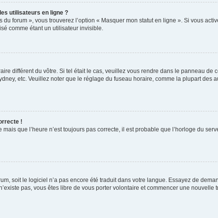
s utilisateurs en ligne ?
s du forum », vous trouverez l’option « Masquer mon statut en ligne ». Si vous activ
é comme étant un utilisateur invisible.
aire différent du vôtre. Si tel était le cas, veuillez vous rendre dans le panneau de co
ey, etc. Veuillez noter que le réglage du fuseau horaire, comme la plupart des autr
orrecte !
 mais que l’heure n’est toujours pas correcte, il est probable que l’horloge du serve
orum, soit le logiciel n’a pas encore été traduit dans votre langue. Essayez de deman
 n’existe pas, vous êtes libre de vous porter volontaire et commencer une nouvelle t