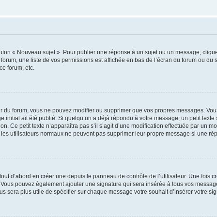
outon « Nouveau sujet ». Pour publier une réponse à un sujet ou un message, cliqu
 forum, une liste de vos permissions est affichée en bas de l’écran du forum ou du
ce forum, etc.
r du forum, vous ne pouvez modifier ou supprimer que vos propres messages. Vou
 initial ait été publié. Si quelqu’un a déjà répondu à votre message, un petit text
ion. Ce petit texte n’apparaîtra pas s’il s’agit d’une modification effectuée par un 
ue les utilisateurs normaux ne peuvent pas supprimer leur propre message si une ré
ut d’abord en créer une depuis le panneau de contrôle de l’utilisateur. Une fois c
ure. Vous pouvez également ajouter une signature qui sera insérée à tous vos mess
 vous sera plus utile de spécifier sur chaque message votre souhait d’insérer votre si