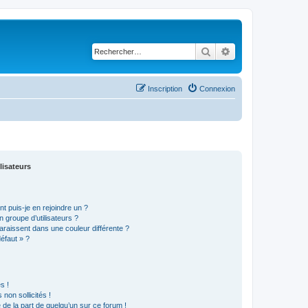
Rechercher
Recherche avancé
Inscription
Connexion
lisateurs
t puis-je en rejoindre un ?
 groupe d’utilisateurs ?
araissent dans une couleur différente ?
défaut » ?
s !
non sollicités !
e de la part de quelqu’un sur ce forum !