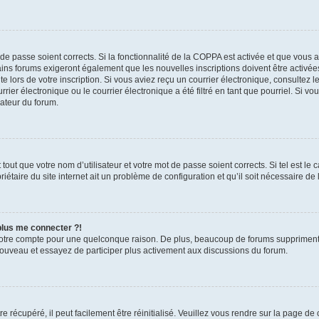
t de passe soient corrects. Si la fonctionnalité de la COPPA est activée et que vous 
ains forums exigeront également que les nouvelles inscriptions doivent être activée
te lors de votre inscription. Si vous aviez reçu un courrier électronique, consultez l
r électronique ou le courrier électronique a été filtré en tant que pourriel. Si vo
rateur du forum.
out que votre nom d’utilisateur et votre mot de passe soient corrects. Si tel est le
iétaire du site internet ait un problème de configuration et qu’il soit nécessaire de l
 plus me connecter ?!
votre compte pour une quelconque raison. De plus, beaucoup de forums suppriment pér
 nouveau et essayez de participer plus activement aux discussions du forum.
 récupéré, il peut facilement être réinitialisé. Veuillez vous rendre sur la page de