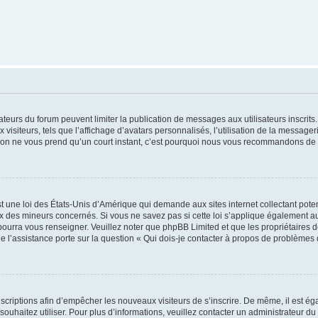
trateurs du forum peuvent limiter la publication de messages aux utilisateurs inscri
visiteurs, tels que l’affichage d’avatars personnalisés, l’utilisation de la messager
ription ne vous prend qu’un court instant, c’est pourquoi nous vous recommandons de l
t une loi des États-Unis d’Amérique qui demande aux sites internet collectant pot
 des mineurs concernés. Si vous ne savez pas si cette loi s’applique également au
 pourra vous renseigner. Veuillez noter que phpBB Limited et que les propriétaires
ue l’assistance porte sur la question « Qui dois-je contacter à propos de problèmes 
inscriptions afin d’empêcher les nouveaux visiteurs de s’inscrire. De même, il est é
s souhaitez utiliser. Pour plus d’informations, veuillez contacter un administrateur du