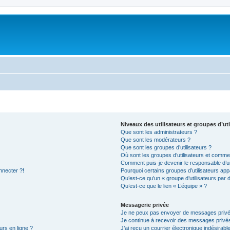
Niveaux des utilisateurs et groupes d’uti
Que sont les administrateurs ?
Que sont les modérateurs ?
Que sont les groupes d’utilisateurs ?
Où sont les groupes d’utilisateurs et commen
Comment puis-je devenir le responsable d’un
nnecter ?!
Pourquoi certains groupes d’utilisateurs app
Qu’est-ce qu’un « groupe d’utilisateurs par 
Qu’est-ce que le lien « L’équipe » ?
Messagerie privée
Je ne peux pas envoyer de messages privé
Je continue à recevoir des messages privés 
urs en ligne ?
J’ai reçu un courrier électronique indésirabl