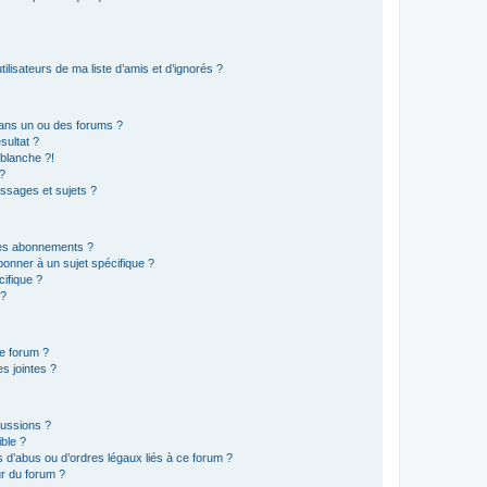
lisateurs de ma liste d’amis et d’ignorés ?
ans un ou des forums ?
sultat ?
blanche ?!
?
ssages et sujets ?
t les abonnements ?
onner à un sujet spécifique ?
ifique ?
 ?
ce forum ?
s jointes ?
cussions ?
ible ?
 d’abus ou d’ordres légaux liés à ce forum ?
r du forum ?