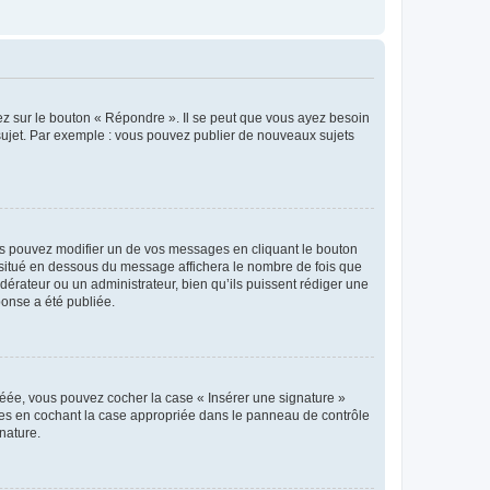
ez sur le bouton « Répondre ». Il se peut que vous ayez besoin
 sujet. Par exemple : vous pouvez publier de nouveaux sujets
s pouvez modifier un de vos messages en cliquant le bouton
e situé en dessous du message affichera le nombre de fois que
modérateur ou un administrateur, bien qu’ils puissent rédiger une
ponse a été publiée.
réée, vous pouvez cocher la case « Insérer une signature »
ages en cochant la case appropriée dans le panneau de contrôle
gnature.