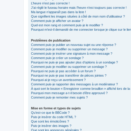
L’heure n’est pas correcte !
J’ai réglé le fuseau horaire mais l’heure n’est toujours pas correcte !
Ma langue n’apparaît pas dans la liste !
Que signifient les images situées à côté de mon nom d’utilisateur ?
Comment puis-je afficher un avatar ?
Quel est mon rang et comment puis-je le modifier ?
Pourquoi m’est-il demandé de me connecter lorsque je clique sur le lien 
Problèmes de publication
Comment puis-je publier un nouveau sujet ou une réponse ?
Comment puis-je modifier ou supprimer un message ?
Comment puis-je insérer une signature à mon message ?
Comment puis-je créer un sondage ?
Pourquoi ne puis-je pas ajouter plus d’options à un sondage ?
Comment puis-je modifier ou supprimer un sondage ?
Pourquoi ne puis-je pas accéder à un forum ?
Pourquoi ne puis-je pas transférer de pièces jointes ?
Pourquoi ai-je reçu un avertissement ?
Comment puis-je rapporter des messages à un modérateur ?
À quoi sert le bouton « Enregistrer comme brouillon » affiché lors de la 
Pourquoi mon message a-t-il besoin d’être approuvé ?
Comment puis-je remonter mes sujets ?
Mise en forme et types de sujets
Qu’est-ce que le BBCode ?
Puis-je insérer du code HTML ?
Que sont les émoticônes ?
Puis-je insérer des images ?
Que sont les annonces générales ?