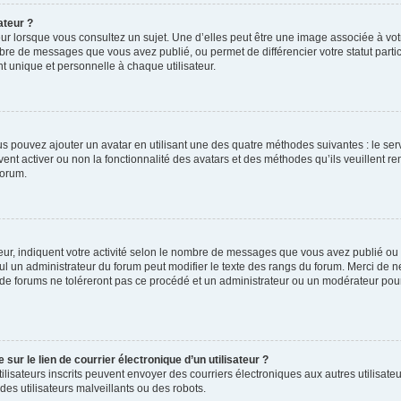
ateur ?
ur lorsque vous consultez un sujet. Une d’elles peut être une image associée à vo
mbre de messages que vous avez publié, ou permet de différencier votre statut parti
 unique et personnelle à chaque utilisateur.
ous pouvez ajouter un avatar en utilisant une des quatre méthodes suivantes : le serv
ent activer ou non la fonctionnalité des avatars et des méthodes qu’ils veuillent ren
forum.
ur, indiquent votre activité selon le nombre de messages que vous avez publié ou id
eul un administrateur du forum peut modifier le texte des rangs du forum. Merci de 
de forums ne toléreront pas ce procédé et un administrateur ou un modérateur pou
ur le lien de courrier électronique d’un utilisateur ?
s utilisateurs inscrits peuvent envoyer des courriers électroniques aux autres utili
es utilisateurs malveillants ou des robots.