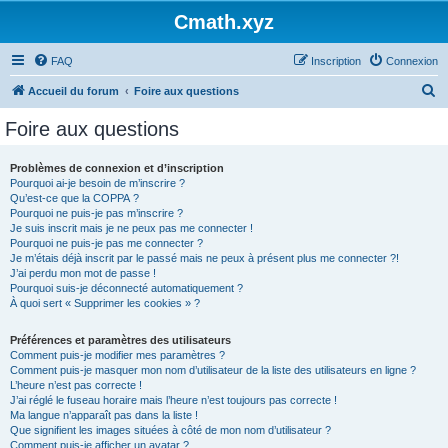
Cmath.xyz
FAQ
Inscription
Connexion
R
Accueil du forum
Foire aux questions
e
Foire aux questions
c
h
Problèmes de connexion et d’inscription
Pourquoi ai-je besoin de m’inscrire ?
e
Qu’est-ce que la COPPA ?
r
Pourquoi ne puis-je pas m’inscrire ?
Je suis inscrit mais je ne peux pas me connecter !
c
Pourquoi ne puis-je pas me connecter ?
Je m’étais déjà inscrit par le passé mais ne peux à présent plus me connecter ?!
h
J’ai perdu mon mot de passe !
e
Pourquoi suis-je déconnecté automatiquement ?
À quoi sert « Supprimer les cookies » ?
r
Préférences et paramètres des utilisateurs
Comment puis-je modifier mes paramètres ?
Comment puis-je masquer mon nom d’utilisateur de la liste des utilisateurs en ligne ?
L’heure n’est pas correcte !
J’ai réglé le fuseau horaire mais l’heure n’est toujours pas correcte !
Ma langue n’apparaît pas dans la liste !
Que signifient les images situées à côté de mon nom d’utilisateur ?
Comment puis-je afficher un avatar ?