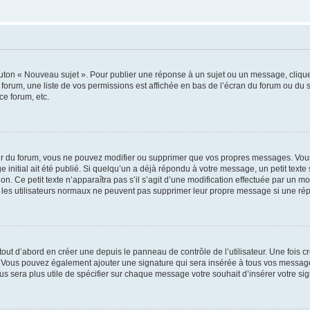
outon « Nouveau sujet ». Pour publier une réponse à un sujet ou un message, cliqu
 forum, une liste de vos permissions est affichée en bas de l’écran du forum ou du
ce forum, etc.
r du forum, vous ne pouvez modifier ou supprimer que vos propres messages. Vou
 initial ait été publié. Si quelqu’un a déjà répondu à votre message, un petit text
ion. Ce petit texte n’apparaîtra pas s’il s’agit d’une modification effectuée par un 
ue les utilisateurs normaux ne peuvent pas supprimer leur propre message si une ré
ut d’abord en créer une depuis le panneau de contrôle de l’utilisateur. Une fois c
ure. Vous pouvez également ajouter une signature qui sera insérée à tous vos mess
 vous sera plus utile de spécifier sur chaque message votre souhait d’insérer votre si