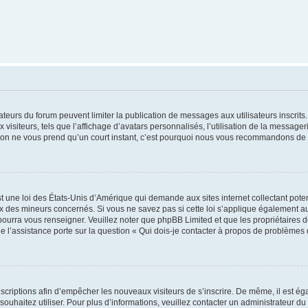
trateurs du forum peuvent limiter la publication de messages aux utilisateurs inscri
visiteurs, tels que l’affichage d’avatars personnalisés, l’utilisation de la messager
ription ne vous prend qu’un court instant, c’est pourquoi nous vous recommandons de l
t une loi des États-Unis d’Amérique qui demande aux sites internet collectant pot
 des mineurs concernés. Si vous ne savez pas si cette loi s’applique également au
 pourra vous renseigner. Veuillez noter que phpBB Limited et que les propriétaires
ue l’assistance porte sur la question « Qui dois-je contacter à propos de problèmes 
inscriptions afin d’empêcher les nouveaux visiteurs de s’inscrire. De même, il est é
s souhaitez utiliser. Pour plus d’informations, veuillez contacter un administrateur du