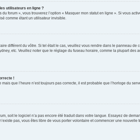
s utilisateurs en ligne ?
s du forum », vous trouverez l’option « Masquer mon statut en ligne ». Si vous activ
é comme étant un utilisateur invisible.
aire différent du vôtre. Si tel était le cas, veuillez vous rendre dans le panneau de co
ey, etc. Veuillez noter que le réglage du fuseau horaire, comme la plupart des autr
orrecte !
 mais que l’heure n’est toujours pas correcte, il est probable que l’horloge du serve
orum, soit le logiciel n’a pas encore été traduit dans votre langue. Essayez de deman
 n’existe pas, vous êtes libre de vous porter volontaire et commencer une nouvelle t