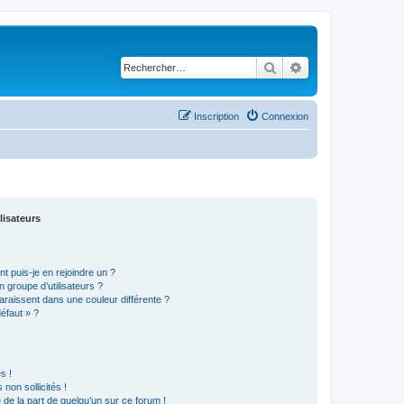
Rechercher
Recherche avancé
Inscription
Connexion
lisateurs
t puis-je en rejoindre un ?
 groupe d’utilisateurs ?
araissent dans une couleur différente ?
défaut » ?
s !
non sollicités !
e de la part de quelqu’un sur ce forum !