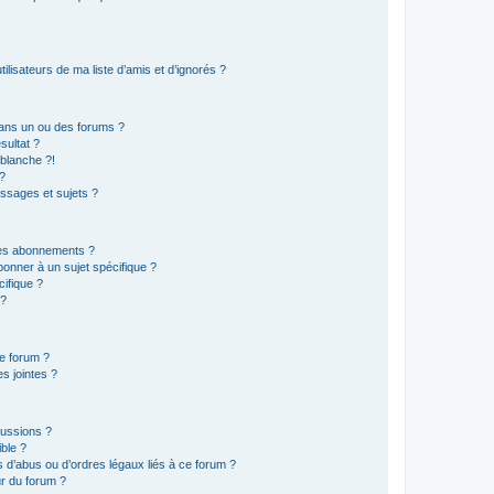
lisateurs de ma liste d’amis et d’ignorés ?
ans un ou des forums ?
sultat ?
blanche ?!
?
ssages et sujets ?
t les abonnements ?
onner à un sujet spécifique ?
ifique ?
 ?
ce forum ?
s jointes ?
cussions ?
ible ?
 d’abus ou d’ordres légaux liés à ce forum ?
r du forum ?