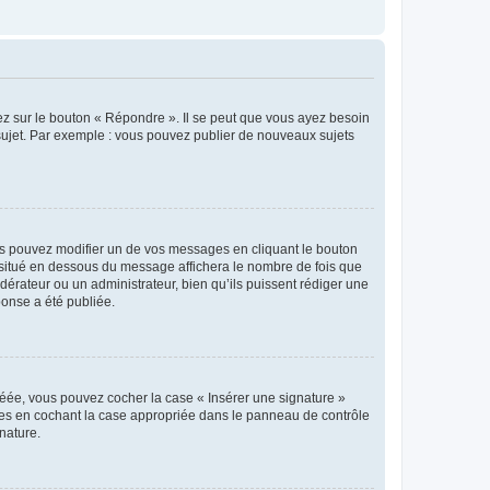
ez sur le bouton « Répondre ». Il se peut que vous ayez besoin
 sujet. Par exemple : vous pouvez publier de nouveaux sujets
s pouvez modifier un de vos messages en cliquant le bouton
e situé en dessous du message affichera le nombre de fois que
modérateur ou un administrateur, bien qu’ils puissent rédiger une
ponse a été publiée.
réée, vous pouvez cocher la case « Insérer une signature »
ages en cochant la case appropriée dans le panneau de contrôle
gnature.