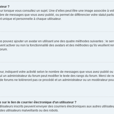
ateur ?
ur lorsque vous consultez un sujet. Une d’elles peut être une image associée à vo
mbre de messages que vous avez publié, ou permet de différencier votre statut parti
 unique et personnelle à chaque utilisateur.
ous pouvez ajouter un avatar en utilisant une des quatre méthodes suivantes : le serv
ent activer ou non la fonctionnalité des avatars et des méthodes qu’ils veuillent ren
forum.
ur, indiquent votre activité selon le nombre de messages que vous avez publié ou id
eul un administrateur du forum peut modifier le texte des rangs du forum. Merci de 
de forums ne toléreront pas ce procédé et un administrateur ou un modérateur pou
ur le lien de courrier électronique d’un utilisateur ?
s utilisateurs inscrits peuvent envoyer des courriers électroniques aux autres utili
es utilisateurs malveillants ou des robots.