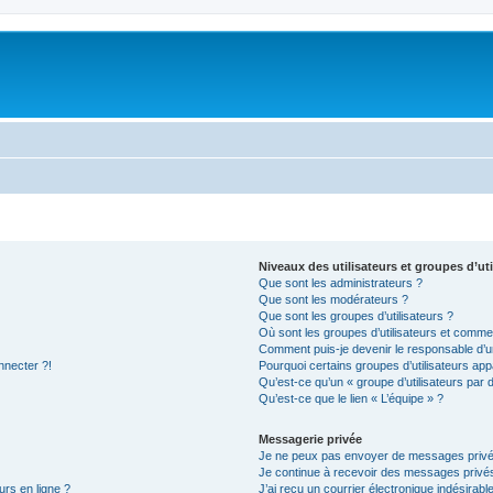
Niveaux des utilisateurs et groupes d’uti
Que sont les administrateurs ?
Que sont les modérateurs ?
Que sont les groupes d’utilisateurs ?
Où sont les groupes d’utilisateurs et commen
Comment puis-je devenir le responsable d’un
nnecter ?!
Pourquoi certains groupes d’utilisateurs app
Qu’est-ce qu’un « groupe d’utilisateurs par 
Qu’est-ce que le lien « L’équipe » ?
Messagerie privée
Je ne peux pas envoyer de messages privé
Je continue à recevoir des messages privés 
urs en ligne ?
J’ai reçu un courrier électronique indésirabl