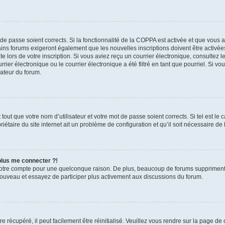
t de passe soient corrects. Si la fonctionnalité de la COPPA est activée et que vous 
ains forums exigeront également que les nouvelles inscriptions doivent être activée
te lors de votre inscription. Si vous aviez reçu un courrier électronique, consultez l
r électronique ou le courrier électronique a été filtré en tant que pourriel. Si vo
rateur du forum.
out que votre nom d’utilisateur et votre mot de passe soient corrects. Si tel est le
iétaire du site internet ait un problème de configuration et qu’il soit nécessaire de l
 plus me connecter ?!
votre compte pour une quelconque raison. De plus, beaucoup de forums suppriment pér
 nouveau et essayez de participer plus activement aux discussions du forum.
 récupéré, il peut facilement être réinitialisé. Veuillez vous rendre sur la page de