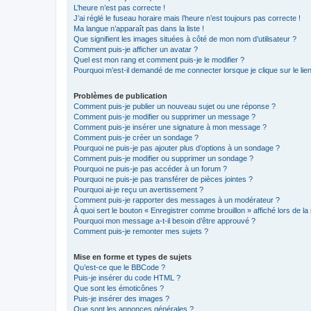
L’heure n’est pas correcte !
J’ai réglé le fuseau horaire mais l’heure n’est toujours pas correcte !
Ma langue n’apparaît pas dans la liste !
Que signifient les images situées à côté de mon nom d’utilisateur ?
Comment puis-je afficher un avatar ?
Quel est mon rang et comment puis-je le modifier ?
Pourquoi m’est-il demandé de me connecter lorsque je clique sur le lien 
Problèmes de publication
Comment puis-je publier un nouveau sujet ou une réponse ?
Comment puis-je modifier ou supprimer un message ?
Comment puis-je insérer une signature à mon message ?
Comment puis-je créer un sondage ?
Pourquoi ne puis-je pas ajouter plus d’options à un sondage ?
Comment puis-je modifier ou supprimer un sondage ?
Pourquoi ne puis-je pas accéder à un forum ?
Pourquoi ne puis-je pas transférer de pièces jointes ?
Pourquoi ai-je reçu un avertissement ?
Comment puis-je rapporter des messages à un modérateur ?
À quoi sert le bouton « Enregistrer comme brouillon » affiché lors de la 
Pourquoi mon message a-t-il besoin d’être approuvé ?
Comment puis-je remonter mes sujets ?
Mise en forme et types de sujets
Qu’est-ce que le BBCode ?
Puis-je insérer du code HTML ?
Que sont les émoticônes ?
Puis-je insérer des images ?
Que sont les annonces générales ?