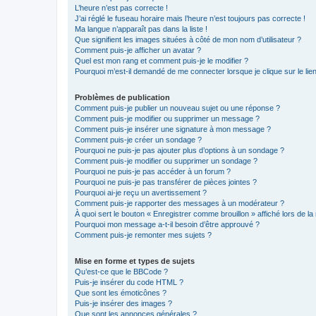
L’heure n’est pas correcte !
J’ai réglé le fuseau horaire mais l’heure n’est toujours pas correcte !
Ma langue n’apparaît pas dans la liste !
Que signifient les images situées à côté de mon nom d’utilisateur ?
Comment puis-je afficher un avatar ?
Quel est mon rang et comment puis-je le modifier ?
Pourquoi m’est-il demandé de me connecter lorsque je clique sur le lien 
Problèmes de publication
Comment puis-je publier un nouveau sujet ou une réponse ?
Comment puis-je modifier ou supprimer un message ?
Comment puis-je insérer une signature à mon message ?
Comment puis-je créer un sondage ?
Pourquoi ne puis-je pas ajouter plus d’options à un sondage ?
Comment puis-je modifier ou supprimer un sondage ?
Pourquoi ne puis-je pas accéder à un forum ?
Pourquoi ne puis-je pas transférer de pièces jointes ?
Pourquoi ai-je reçu un avertissement ?
Comment puis-je rapporter des messages à un modérateur ?
À quoi sert le bouton « Enregistrer comme brouillon » affiché lors de la 
Pourquoi mon message a-t-il besoin d’être approuvé ?
Comment puis-je remonter mes sujets ?
Mise en forme et types de sujets
Qu’est-ce que le BBCode ?
Puis-je insérer du code HTML ?
Que sont les émoticônes ?
Puis-je insérer des images ?
Que sont les annonces générales ?