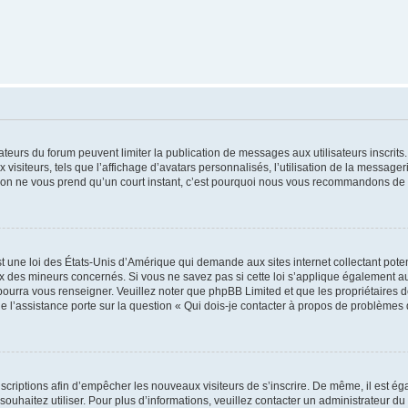
trateurs du forum peuvent limiter la publication de messages aux utilisateurs inscri
visiteurs, tels que l’affichage d’avatars personnalisés, l’utilisation de la messager
ription ne vous prend qu’un court instant, c’est pourquoi nous vous recommandons de l
t une loi des États-Unis d’Amérique qui demande aux sites internet collectant pot
 des mineurs concernés. Si vous ne savez pas si cette loi s’applique également au
 pourra vous renseigner. Veuillez noter que phpBB Limited et que les propriétaires
ue l’assistance porte sur la question « Qui dois-je contacter à propos de problèmes 
inscriptions afin d’empêcher les nouveaux visiteurs de s’inscrire. De même, il est é
s souhaitez utiliser. Pour plus d’informations, veuillez contacter un administrateur du