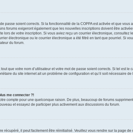
t de passe soient corrects. Si la fonctionnalité de la COPPA est activée et que vous 
ains forums exigeront également que les nouvelles inscriptions doivent être activée
te lors de votre inscription. Si vous aviez reçu un courrier électronique, consultez l
r électronique ou le courrier électronique a été filtré en tant que pourriel. Si vo
rateur du forum.
out que votre nom d’utilisateur et votre mot de passe soient corrects. Si tel est le
iétaire du site internet ait un problème de configuration et qu’il soit nécessaire de l
 plus me connecter ?!
votre compte pour une quelconque raison. De plus, beaucoup de forums suppriment pér
 nouveau et essayez de participer plus activement aux discussions du forum.
 récupéré, il peut facilement être réinitialisé. Veuillez vous rendre sur la page de