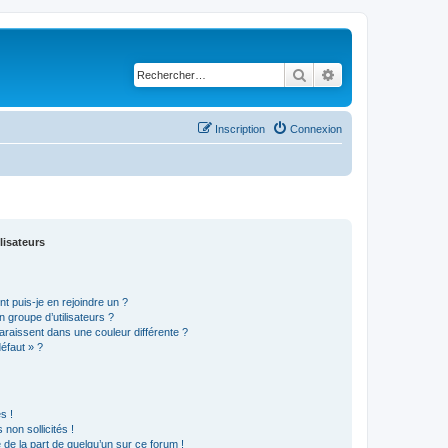
Rechercher
Recherche avancé
Inscription
Connexion
lisateurs
t puis-je en rejoindre un ?
 groupe d’utilisateurs ?
araissent dans une couleur différente ?
défaut » ?
s !
non sollicités !
e de la part de quelqu’un sur ce forum !