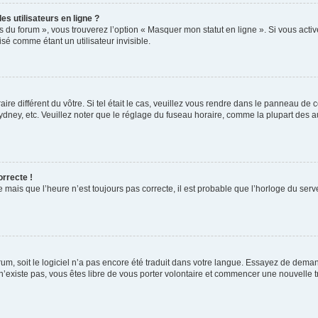
s utilisateurs en ligne ?
s du forum », vous trouverez l’option « Masquer mon statut en ligne ». Si vous activ
é comme étant un utilisateur invisible.
aire différent du vôtre. Si tel était le cas, veuillez vous rendre dans le panneau de co
ey, etc. Veuillez noter que le réglage du fuseau horaire, comme la plupart des autr
orrecte !
 mais que l’heure n’est toujours pas correcte, il est probable que l’horloge du serve
orum, soit le logiciel n’a pas encore été traduit dans votre langue. Essayez de deman
 n’existe pas, vous êtes libre de vous porter volontaire et commencer une nouvelle t