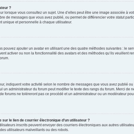
ateur ?
ur lorsque vous consultez un sujet. Une d’elles peut être une image associée à vo
mbre de messages que vous avez publié, ou permet de différencier votre statut parti
 unique et personnelle à chaque utilisateur.
ous pouvez ajouter un avatar en utilisant une des quatre méthodes suivantes : le serv
ent activer ou non la fonctionnalité des avatars et des méthodes qu’ils veuillent ren
forum.
ur, indiquent votre activité selon le nombre de messages que vous avez publié ou id
eul un administrateur du forum peut modifier le texte des rangs du forum. Merci de 
de forums ne toléreront pas ce procédé et un administrateur ou un modérateur pou
ur le lien de courrier électronique d’un utilisateur ?
s utilisateurs inscrits peuvent envoyer des courriers électroniques aux autres utili
es utilisateurs malveillants ou des robots.