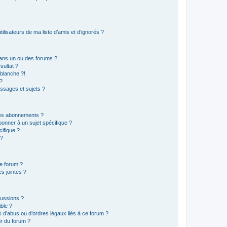
lisateurs de ma liste d’amis et d’ignorés ?
ans un ou des forums ?
sultat ?
blanche ?!
?
ssages et sujets ?
t les abonnements ?
onner à un sujet spécifique ?
ifique ?
 ?
ce forum ?
s jointes ?
cussions ?
ible ?
 d’abus ou d’ordres légaux liés à ce forum ?
r du forum ?