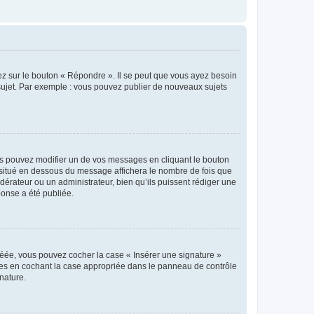
ez sur le bouton « Répondre ». Il se peut que vous ayez besoin
 sujet. Par exemple : vous pouvez publier de nouveaux sujets
s pouvez modifier un de vos messages en cliquant le bouton
e situé en dessous du message affichera le nombre de fois que
modérateur ou un administrateur, bien qu’ils puissent rédiger une
ponse a été publiée.
réée, vous pouvez cocher la case « Insérer une signature »
ages en cochant la case appropriée dans le panneau de contrôle
gnature.