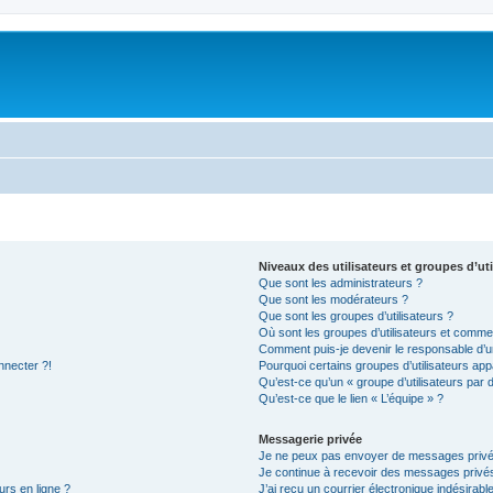
Niveaux des utilisateurs et groupes d’uti
Que sont les administrateurs ?
Que sont les modérateurs ?
Que sont les groupes d’utilisateurs ?
Où sont les groupes d’utilisateurs et commen
Comment puis-je devenir le responsable d’un
nnecter ?!
Pourquoi certains groupes d’utilisateurs app
Qu’est-ce qu’un « groupe d’utilisateurs par 
Qu’est-ce que le lien « L’équipe » ?
Messagerie privée
Je ne peux pas envoyer de messages privé
Je continue à recevoir des messages privés 
urs en ligne ?
J’ai reçu un courrier électronique indésirabl