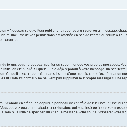
outon « Nouveau sujet ». Pour publier une réponse à un sujet ou un message, cliqu
 forum, une liste de vos permissions est affichée en bas de l’écran du forum ou du
ce forum, etc.
r du forum, vous ne pouvez modifier ou supprimer que vos propres messages. Vou
 initial ait été publié. Si quelqu’un a déjà répondu à votre message, un petit text
ion. Ce petit texte n’apparaîtra pas s’il s’agit d’une modification effectuée par un 
ue les utilisateurs normaux ne peuvent pas supprimer leur propre message si une ré
ut d’abord en créer une depuis le panneau de contrôle de l’utilisateur. Une fois c
ure. Vous pouvez également ajouter une signature qui sera insérée à tous vos mess
 vous sera plus utile de spécifier sur chaque message votre souhait d’insérer votre si