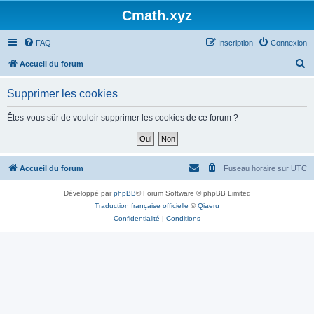
Cmath.xyz
FAQ
Inscription
Connexion
R
Accueil du forum
e
Supprimer les cookies
c
h
Êtes-vous sûr de vouloir supprimer les cookies de ce forum ?
e
r
c
Accueil du forum
Fuseau horaire sur
UTC
h
Développé par
phpBB
® Forum Software © phpBB Limited
e
Traduction française officielle
©
Qiaeru
r
Confidentialité
|
Conditions