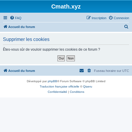
Cmath.xyz
FAQ
Inscription
Connexion
R
Accueil du forum
e
Supprimer les cookies
c
h
Êtes-vous sûr de vouloir supprimer les cookies de ce forum ?
e
r
c
Accueil du forum
Fuseau horaire sur
UTC
h
Développé par
phpBB
® Forum Software © phpBB Limited
e
Traduction française officielle
©
Qiaeru
r
Confidentialité
|
Conditions