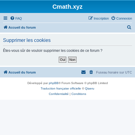
Cmath.xyz
FAQ
Inscription
Connexion
R
Accueil du forum
e
Supprimer les cookies
c
h
Êtes-vous sûr de vouloir supprimer les cookies de ce forum ?
e
r
c
Accueil du forum
Fuseau horaire sur
UTC
h
Développé par
phpBB
® Forum Software © phpBB Limited
e
Traduction française officielle
©
Qiaeru
r
Confidentialité
|
Conditions