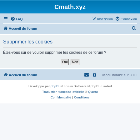
Cmath.xyz
FAQ
Inscription
Connexion
R
Accueil du forum
e
Supprimer les cookies
c
h
Êtes-vous sûr de vouloir supprimer les cookies de ce forum ?
e
r
c
Accueil du forum
Fuseau horaire sur
UTC
h
Développé par
phpBB
® Forum Software © phpBB Limited
e
Traduction française officielle
©
Qiaeru
r
Confidentialité
|
Conditions