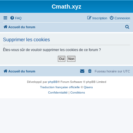
Cmath.xyz
FAQ
Inscription
Connexion
R
Accueil du forum
e
Supprimer les cookies
c
h
Êtes-vous sûr de vouloir supprimer les cookies de ce forum ?
e
r
c
Accueil du forum
Fuseau horaire sur
UTC
h
Développé par
phpBB
® Forum Software © phpBB Limited
e
Traduction française officielle
©
Qiaeru
r
Confidentialité
|
Conditions