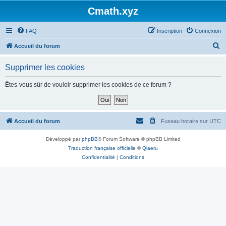
Cmath.xyz
FAQ
Inscription
Connexion
R
Accueil du forum
e
Supprimer les cookies
c
h
Êtes-vous sûr de vouloir supprimer les cookies de ce forum ?
e
r
c
Accueil du forum
Fuseau horaire sur
UTC
h
Développé par
phpBB
® Forum Software © phpBB Limited
e
Traduction française officielle
©
Qiaeru
r
Confidentialité
|
Conditions