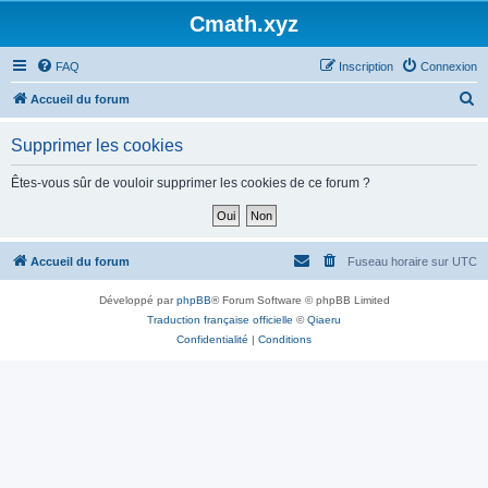
Cmath.xyz
FAQ
Inscription
Connexion
R
Accueil du forum
e
Supprimer les cookies
c
h
Êtes-vous sûr de vouloir supprimer les cookies de ce forum ?
e
r
c
Accueil du forum
Fuseau horaire sur
UTC
h
Développé par
phpBB
® Forum Software © phpBB Limited
e
Traduction française officielle
©
Qiaeru
r
Confidentialité
|
Conditions