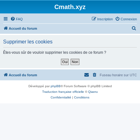
Cmath.xyz
FAQ
Inscription
Connexion
R
Accueil du forum
e
Supprimer les cookies
c
h
Êtes-vous sûr de vouloir supprimer les cookies de ce forum ?
e
r
c
Accueil du forum
Fuseau horaire sur
UTC
h
Développé par
phpBB
® Forum Software © phpBB Limited
e
Traduction française officielle
©
Qiaeru
r
Confidentialité
|
Conditions