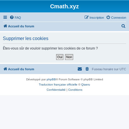
Cmath.xyz
FAQ
Inscription
Connexion
R
Accueil du forum
e
Supprimer les cookies
c
h
Êtes-vous sûr de vouloir supprimer les cookies de ce forum ?
e
r
c
Accueil du forum
Fuseau horaire sur
UTC
h
Développé par
phpBB
® Forum Software © phpBB Limited
e
Traduction française officielle
©
Qiaeru
r
Confidentialité
|
Conditions