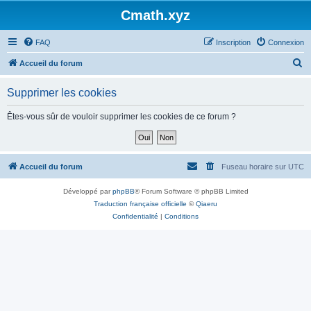
Cmath.xyz
FAQ
Inscription
Connexion
R
Accueil du forum
e
Supprimer les cookies
c
h
Êtes-vous sûr de vouloir supprimer les cookies de ce forum ?
e
r
c
Accueil du forum
Fuseau horaire sur
UTC
h
Développé par
phpBB
® Forum Software © phpBB Limited
e
Traduction française officielle
©
Qiaeru
r
Confidentialité
|
Conditions