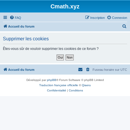
Cmath.xyz
FAQ
Inscription
Connexion
R
Accueil du forum
e
Supprimer les cookies
c
h
Êtes-vous sûr de vouloir supprimer les cookies de ce forum ?
e
r
c
Accueil du forum
Fuseau horaire sur
UTC
h
Développé par
phpBB
® Forum Software © phpBB Limited
e
Traduction française officielle
©
Qiaeru
r
Confidentialité
|
Conditions