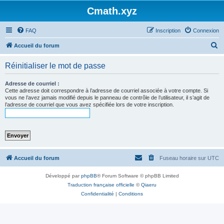
Cmath.xyz
FAQ
Inscription
Connexion
R
Accueil du forum
e
Réinitialiser le mot de passe
c
h
Adresse de courriel :
Cette adresse doit correspondre à l’adresse de courriel associée à votre compte. Si
e
vous ne l’avez jamais modifié depuis le panneau de contrôle de l’utilisateur, il s’agit de
l’adresse de courriel que vous avez spécifiée lors de votre inscription.
r
c
h
e
r
Accueil du forum
Fuseau horaire sur
UTC
Développé par
phpBB
® Forum Software © phpBB Limited
Traduction française officielle
©
Qiaeru
Confidentialité
|
Conditions