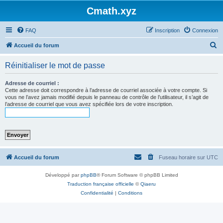
Cmath.xyz
FAQ
Inscription
Connexion
R
Accueil du forum
e
Réinitialiser le mot de passe
c
h
Adresse de courriel :
Cette adresse doit correspondre à l’adresse de courriel associée à votre compte. Si
e
vous ne l’avez jamais modifié depuis le panneau de contrôle de l’utilisateur, il s’agit de
l’adresse de courriel que vous avez spécifiée lors de votre inscription.
r
c
h
e
r
Accueil du forum
Fuseau horaire sur
UTC
Développé par
phpBB
® Forum Software © phpBB Limited
Traduction française officielle
©
Qiaeru
Confidentialité
|
Conditions