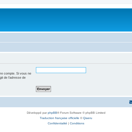
tre compte. Si vous ne
agit de l’adresse de
Développé par
phpBB
® Forum Software © phpBB Limited
Traduction française officielle
©
Qiaeru
Confidentialité
|
Conditions