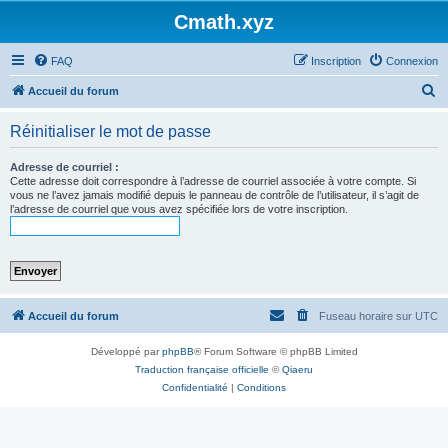
Cmath.xyz
FAQ
Inscription
Connexion
R
Accueil du forum
e
Réinitialiser le mot de passe
c
h
Adresse de courriel :
Cette adresse doit correspondre à l’adresse de courriel associée à votre compte. Si
e
vous ne l’avez jamais modifié depuis le panneau de contrôle de l’utilisateur, il s’agit de
l’adresse de courriel que vous avez spécifiée lors de votre inscription.
r
c
h
e
r
Accueil du forum
Fuseau horaire sur
UTC
Développé par
phpBB
® Forum Software © phpBB Limited
Traduction française officielle
©
Qiaeru
Confidentialité
|
Conditions