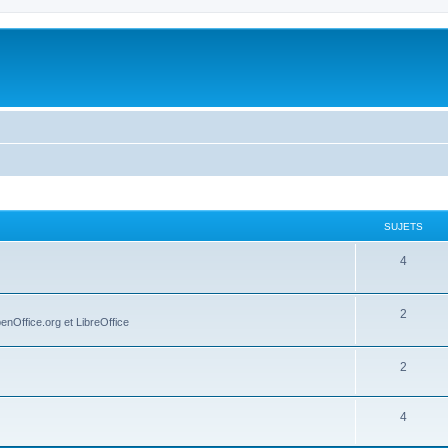
SUJETS
4
2
penOffice.org et LibreOffice
2
4