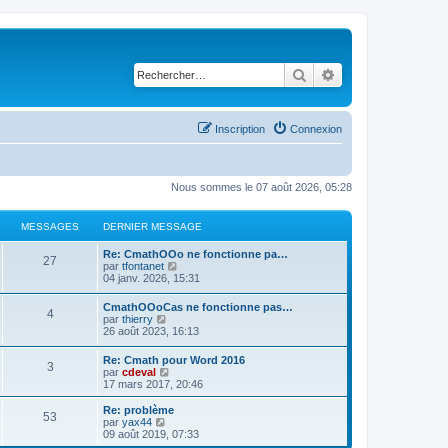
Rechercher
Recherche avancé
Inscription
Connexion
Nous sommes le 07 août 2026, 05:28
MESSAGES
DERNIER MESSAGE
Re: CmathOOo ne fonctionne pa…
27
C
par
tfontanet
o
04 janv. 2026, 15:31
n
s
CmathOOoCas ne fonctionne pas…
4
u
C
par
thierry
l
o
26 août 2023, 16:13
t
n
e
s
Re: Cmath pour Word 2016
r
3
u
C
par
cdeval
l
l
o
17 mars 2017, 20:46
e
t
n
d
e
s
e
Re: problème
r
53
u
C
r
par
yax44
l
l
o
n
09 août 2019, 07:33
e
t
n
i