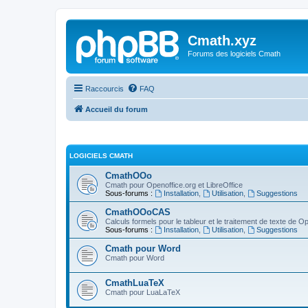
Cmath.xyz
Forums des logiciels Cmath
Raccourcis
FAQ
Accueil du forum
LOGICIELS CMATH
CmathOOo
Cmath pour Openoffice.org et LibreOffice
Sous-forums :
Installation
,
Utilisation
,
Suggestions
CmathOOoCAS
Calculs formels pour le tableur et le traitement de texte de O
Sous-forums :
Installation
,
Utilisation
,
Suggestions
Cmath pour Word
Cmath pour Word
CmathLuaTeX
Cmath pour LuaLaTeX