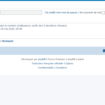
J’ai oublié mon mot de passe
|
Se souvenir de moi
 (selon le nombre d’utilisateurs actifs des 5 dernières minutes)
 29 mai 2026, 05:48
st
tfontanet
Développé par
phpBB
® Forum Software © phpBB Limited
Traduction française officielle
©
Qiaeru
Confidentialité
|
Conditions