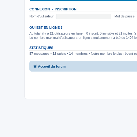
CONNEXION
•
INSCRIPTION
Nom d’utilisateur :
Mot de passe :
QUI EST EN LIGNE ?
Au total, il y a
21
utilisateurs en ligne :: 0 inscrit, 0 invisible et 21 invités
Le nombre maximal d’utilisateurs en ligne simultanément a été de
1404
le
STATISTIQUES
87
messages •
12
sujets •
14
membres • Notre membre le plus récent e
Accueil du forum