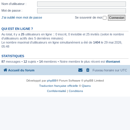
Nom d’utilisateur :
Mot de passe :
J’ai oublié mon mot de passe
Se souvenir de moi
QUI EST EN LIGNE ?
Au total, il y a
25
utilisateurs en ligne :: 0 inscrit, 0 invisible et 25 invités (selon le nombre
d’utilisateurs actifs des 5 dernières minutes)
Le nombre maximal d’utilisateurs en ligne simultanément a été de
1404
le 29 mai 2026,
05:48
STATISTIQUES
87
messages •
12
sujets •
14
membres • Notre membre le plus récent est
tfontanet
Accueil du forum
Fuseau horaire sur
UTC
Développé par
phpBB
® Forum Software © phpBB Limited
Traduction française officielle
©
Qiaeru
Confidentialité
|
Conditions