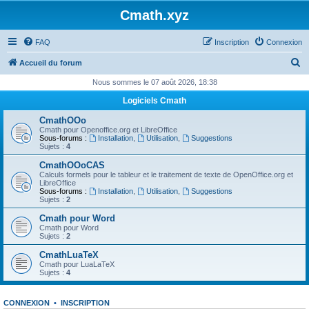
Cmath.xyz
FAQ
Inscription
Connexion
R
Accueil du forum
e
Nous sommes le 07 août 2026, 18:38
c
Logiciels Cmath
h
CmathOOo
e
Cmath pour Openoffice.org et LibreOffice
Sous-forums :
Installation
,
Utilisation
,
Suggestions
r
Sujets :
4
c
CmathOOoCAS
Calculs formels pour le tableur et le traitement de texte de OpenOffice.org et
h
LibreOffice
Sous-forums :
Installation
,
Utilisation
,
Suggestions
e
Sujets :
2
r
Cmath pour Word
Cmath pour Word
Sujets :
2
CmathLuaTeX
Cmath pour LuaLaTeX
Sujets :
4
CONNEXION
•
INSCRIPTION