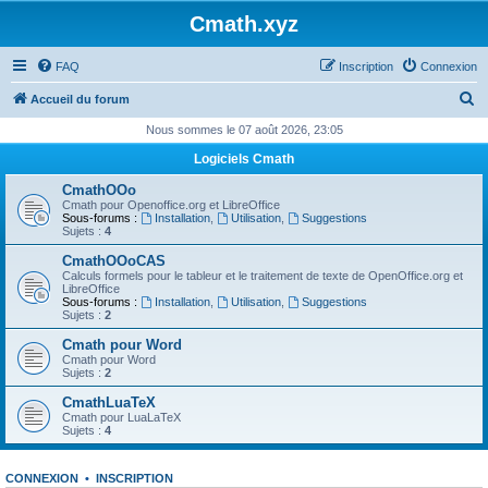
Cmath.xyz
FAQ
Inscription
Connexion
R
Accueil du forum
e
Nous sommes le 07 août 2026, 23:05
c
Logiciels Cmath
h
CmathOOo
e
Cmath pour Openoffice.org et LibreOffice
Sous-forums :
Installation
,
Utilisation
,
Suggestions
r
Sujets :
4
c
CmathOOoCAS
Calculs formels pour le tableur et le traitement de texte de OpenOffice.org et
h
LibreOffice
Sous-forums :
Installation
,
Utilisation
,
Suggestions
e
Sujets :
2
r
Cmath pour Word
Cmath pour Word
Sujets :
2
CmathLuaTeX
Cmath pour LuaLaTeX
Sujets :
4
CONNEXION
•
INSCRIPTION