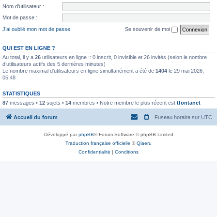
Nom d’utilisateur :
Mot de passe :
J’ai oublié mon mot de passe
Se souvenir de moi
QUI EST EN LIGNE ?
Au total, il y a
26
utilisateurs en ligne :: 0 inscrit, 0 invisible et 26 invités (selon le nombre
d’utilisateurs actifs des 5 dernières minutes)
Le nombre maximal d’utilisateurs en ligne simultanément a été de
1404
le 29 mai 2026,
05:48
STATISTIQUES
87
messages •
12
sujets •
14
membres • Notre membre le plus récent est
tfontanet
Accueil du forum
Fuseau horaire sur
UTC
Développé par
phpBB
® Forum Software © phpBB Limited
Traduction française officielle
©
Qiaeru
Confidentialité
|
Conditions