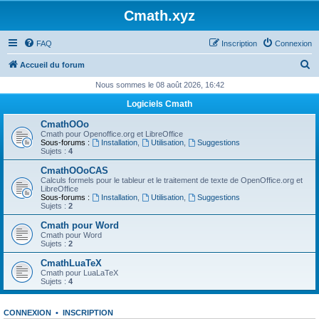
Cmath.xyz
FAQ
Inscription
Connexion
R
Accueil du forum
e
Nous sommes le 08 août 2026, 16:42
c
Logiciels Cmath
h
CmathOOo
e
Cmath pour Openoffice.org et LibreOffice
Sous-forums :
Installation
,
Utilisation
,
Suggestions
r
Sujets :
4
c
CmathOOoCAS
Calculs formels pour le tableur et le traitement de texte de OpenOffice.org et
h
LibreOffice
Sous-forums :
Installation
,
Utilisation
,
Suggestions
e
Sujets :
2
r
Cmath pour Word
Cmath pour Word
Sujets :
2
CmathLuaTeX
Cmath pour LuaLaTeX
Sujets :
4
CONNEXION
•
INSCRIPTION