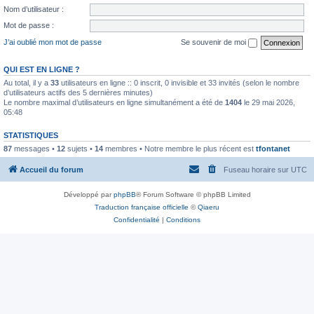
Nom d’utilisateur :
Mot de passe :
J’ai oublié mon mot de passe
Se souvenir de moi
QUI EST EN LIGNE ?
Au total, il y a
33
utilisateurs en ligne :: 0 inscrit, 0 invisible et 33 invités (selon le nombre
d’utilisateurs actifs des 5 dernières minutes)
Le nombre maximal d’utilisateurs en ligne simultanément a été de
1404
le 29 mai 2026,
05:48
STATISTIQUES
87
messages •
12
sujets •
14
membres • Notre membre le plus récent est
tfontanet
Accueil du forum
Fuseau horaire sur
UTC
Développé par
phpBB
® Forum Software © phpBB Limited
Traduction française officielle
©
Qiaeru
Confidentialité
|
Conditions