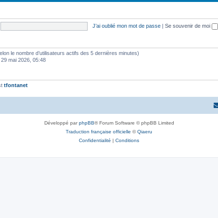
J’ai oublié mon mot de passe
|
Se souvenir de moi
 (selon le nombre d’utilisateurs actifs des 5 dernières minutes)
 29 mai 2026, 05:48
st
tfontanet
Développé par
phpBB
® Forum Software © phpBB Limited
Traduction française officielle
©
Qiaeru
Confidentialité
|
Conditions