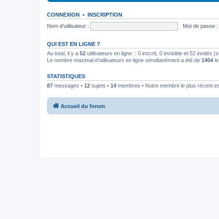
CONNEXION
•
INSCRIPTION
Nom d’utilisateur :
Mot de passe :
QUI EST EN LIGNE ?
Au total, il y a
52
utilisateurs en ligne :: 0 inscrit, 0 invisible et 52 invités
Le nombre maximal d’utilisateurs en ligne simultanément a été de
1404
le
STATISTIQUES
87
messages •
12
sujets •
14
membres • Notre membre le plus récent e
Accueil du forum