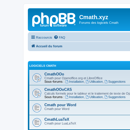
Cmath.xyz
Forums des logiciels Cmath
Raccourcis
FAQ
Accueil du forum
LOGICIELS CMATH
CmathOOo
Cmath pour Openoffice.org et LibreOffice
Sous-forums :
Installation
,
Utilisation
,
Suggestions
CmathOOoCAS
Calculs formels pour le tableur et le traitement de texte de O
Sous-forums :
Installation
,
Utilisation
,
Suggestions
Cmath pour Word
Cmath pour Word
CmathLuaTeX
Cmath pour LuaLaTeX