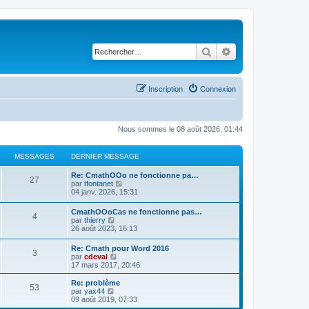
Rechercher
Recherche avancé
Inscription
Connexion
Nous sommes le 08 août 2026, 01:44
MESSAGES
DERNIER MESSAGE
Re: CmathOOo ne fonctionne pa…
27
C
par
tfontanet
o
04 janv. 2026, 15:31
n
s
CmathOOoCas ne fonctionne pas…
4
u
C
par
thierry
l
o
26 août 2023, 16:13
t
n
e
s
Re: Cmath pour Word 2016
r
3
u
C
par
cdeval
l
l
o
17 mars 2017, 20:46
e
t
n
d
e
s
e
Re: problème
r
53
u
C
r
par
yax44
l
l
o
n
09 août 2019, 07:33
e
t
n
i