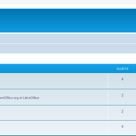
SUJETS
4
2
penOffice.org et LibreOffice
2
4