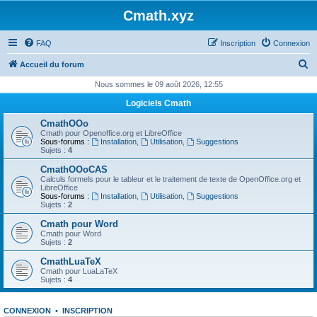
Cmath.xyz
FAQ
Inscription
Connexion
R
Accueil du forum
e
Nous sommes le 09 août 2026, 12:55
c
Logiciels Cmath
h
CmathOOo
e
Cmath pour Openoffice.org et LibreOffice
Sous-forums :
Installation
,
Utilisation
,
Suggestions
r
Sujets :
4
c
CmathOOoCAS
Calculs formels pour le tableur et le traitement de texte de OpenOffice.org et
h
LibreOffice
Sous-forums :
Installation
,
Utilisation
,
Suggestions
e
Sujets :
2
r
Cmath pour Word
Cmath pour Word
Sujets :
2
CmathLuaTeX
Cmath pour LuaLaTeX
Sujets :
4
CONNEXION
•
INSCRIPTION