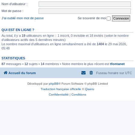
Nom d’utilisateur :
Mot de passe :
J’ai oublié mon mot de passe
Se souvenir de moi
QUI EST EN LIGNE ?
Au total, il y a
19
utilisateurs en ligne :: 1 inscrit, 0 invisible et 18 invités (selon le nombre
d’utilisateurs actifs des 5 dernières minutes)
Le nombre maximal d’utilisateurs en ligne simultanément a été de
1404
le 29 mai 2026,
05:48
STATISTIQUES
87
messages •
12
sujets •
14
membres • Notre membre le plus récent est
tfontanet
Accueil du forum
Fuseau horaire sur
UTC
Développé par
phpBB
® Forum Software © phpBB Limited
Traduction française officielle
©
Qiaeru
Confidentialité
|
Conditions