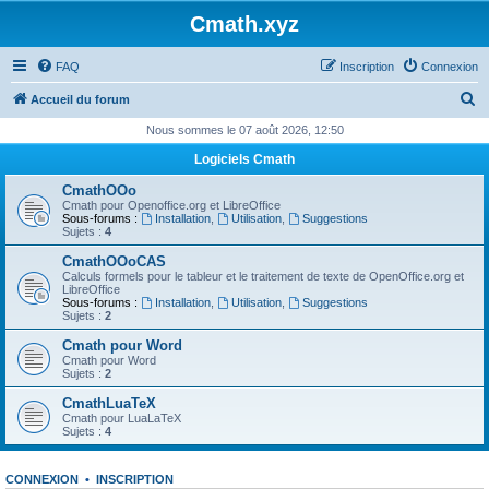
Cmath.xyz
FAQ
Inscription
Connexion
R
Accueil du forum
e
Nous sommes le 07 août 2026, 12:50
c
Logiciels Cmath
h
CmathOOo
e
Cmath pour Openoffice.org et LibreOffice
Sous-forums :
Installation
,
Utilisation
,
Suggestions
r
Sujets :
4
c
CmathOOoCAS
Calculs formels pour le tableur et le traitement de texte de OpenOffice.org et
h
LibreOffice
Sous-forums :
Installation
,
Utilisation
,
Suggestions
e
Sujets :
2
r
Cmath pour Word
Cmath pour Word
Sujets :
2
CmathLuaTeX
Cmath pour LuaLaTeX
Sujets :
4
CONNEXION
•
INSCRIPTION