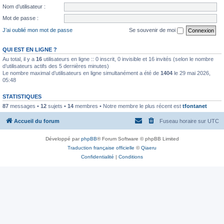
Nom d’utilisateur :
Mot de passe :
J’ai oublié mon mot de passe
Se souvenir de moi
QUI EST EN LIGNE ?
Au total, il y a
16
utilisateurs en ligne :: 0 inscrit, 0 invisible et 16 invités (selon le nombre
d’utilisateurs actifs des 5 dernières minutes)
Le nombre maximal d’utilisateurs en ligne simultanément a été de
1404
le 29 mai 2026,
05:48
STATISTIQUES
87
messages •
12
sujets •
14
membres • Notre membre le plus récent est
tfontanet
Accueil du forum
Fuseau horaire sur
UTC
Développé par
phpBB
® Forum Software © phpBB Limited
Traduction française officielle
©
Qiaeru
Confidentialité
|
Conditions