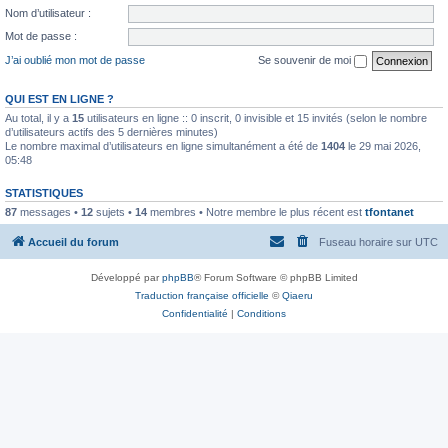
Nom d’utilisateur :
Mot de passe :
J’ai oublié mon mot de passe
Se souvenir de moi
QUI EST EN LIGNE ?
Au total, il y a
15
utilisateurs en ligne :: 0 inscrit, 0 invisible et 15 invités (selon le nombre
d’utilisateurs actifs des 5 dernières minutes)
Le nombre maximal d’utilisateurs en ligne simultanément a été de
1404
le 29 mai 2026,
05:48
STATISTIQUES
87
messages •
12
sujets •
14
membres • Notre membre le plus récent est
tfontanet
Accueil du forum
Fuseau horaire sur
UTC
Développé par
phpBB
® Forum Software © phpBB Limited
Traduction française officielle
©
Qiaeru
Confidentialité
|
Conditions