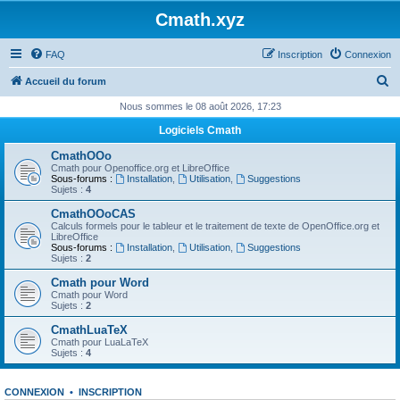
Cmath.xyz
FAQ
Inscription
Connexion
R
Accueil du forum
e
Nous sommes le 08 août 2026, 17:23
c
Logiciels Cmath
h
CmathOOo
e
Cmath pour Openoffice.org et LibreOffice
Sous-forums :
Installation
,
Utilisation
,
Suggestions
r
Sujets :
4
c
CmathOOoCAS
Calculs formels pour le tableur et le traitement de texte de OpenOffice.org et
h
LibreOffice
Sous-forums :
Installation
,
Utilisation
,
Suggestions
e
Sujets :
2
r
Cmath pour Word
Cmath pour Word
Sujets :
2
CmathLuaTeX
Cmath pour LuaLaTeX
Sujets :
4
CONNEXION
•
INSCRIPTION