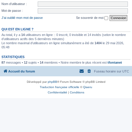
Nom d’utilisateur :
Mot de passe :
J’ai oublié mon mot de passe
Se souvenir de moi
QUI EST EN LIGNE ?
Au total, il y a
14
utilisateurs en ligne :: 0 inscrit, 0 invisible et 14 invités (selon le nombre
d’utilisateurs actifs des 5 dernières minutes)
Le nombre maximal d’utilisateurs en ligne simultanément a été de
1404
le 29 mai 2026,
05:48
STATISTIQUES
87
messages •
12
sujets •
14
membres • Notre membre le plus récent est
tfontanet
Accueil du forum
Fuseau horaire sur
UTC
Développé par
phpBB
® Forum Software © phpBB Limited
Traduction française officielle
©
Qiaeru
Confidentialité
|
Conditions