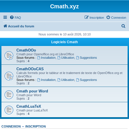
Cmath.xyz
FAQ
Inscription
Connexion
R
Accueil du forum
e
Nous sommes le 10 août 2026, 10:10
c
Logiciels Cmath
h
CmathOOo
e
Cmath pour Openoffice.org et LibreOffice
Sous-forums :
Installation
,
Utilisation
,
Suggestions
r
Sujets :
4
c
CmathOOoCAS
Calculs formels pour le tableur et le traitement de texte de OpenOffice.org et
h
LibreOffice
Sous-forums :
Installation
,
Utilisation
,
Suggestions
e
Sujets :
2
r
Cmath pour Word
Cmath pour Word
Sujets :
2
CmathLuaTeX
Cmath pour LuaLaTeX
Sujets :
4
CONNEXION
•
INSCRIPTION