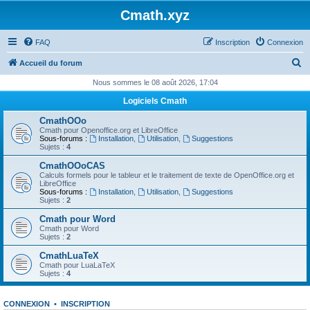
Cmath.xyz
FAQ
Inscription
Connexion
R
Accueil du forum
e
Nous sommes le 08 août 2026, 17:04
c
Logiciels Cmath
h
CmathOOo
e
Cmath pour Openoffice.org et LibreOffice
Sous-forums :
Installation
,
Utilisation
,
Suggestions
r
Sujets :
4
c
CmathOOoCAS
Calculs formels pour le tableur et le traitement de texte de OpenOffice.org et
h
LibreOffice
Sous-forums :
Installation
,
Utilisation
,
Suggestions
e
Sujets :
2
r
Cmath pour Word
Cmath pour Word
Sujets :
2
CmathLuaTeX
Cmath pour LuaLaTeX
Sujets :
4
CONNEXION
•
INSCRIPTION