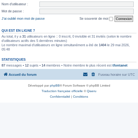
Nom d’utilisateur :
Mot de passe :
J’ai oublié mon mot de passe
Se souvenir de moi
QUI EST EN LIGNE ?
Au total, il y a
31
utilisateurs en ligne :: 0 inscrit, 0 invisible et 31 invités (selon le nombre
d’utilisateurs actifs des 5 dernières minutes)
Le nombre maximal d’utilisateurs en ligne simultanément a été de
1404
le 29 mai 2026,
05:48
STATISTIQUES
87
messages •
12
sujets •
14
membres • Notre membre le plus récent est
tfontanet
Accueil du forum
Fuseau horaire sur
UTC
Développé par
phpBB
® Forum Software © phpBB Limited
Traduction française officielle
©
Qiaeru
Confidentialité
|
Conditions