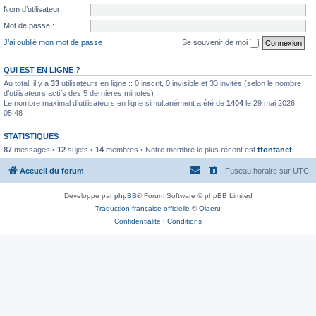
Nom d’utilisateur :
Mot de passe :
J’ai oublié mon mot de passe
Se souvenir de moi
QUI EST EN LIGNE ?
Au total, il y a
33
utilisateurs en ligne :: 0 inscrit, 0 invisible et 33 invités (selon le nombre
d’utilisateurs actifs des 5 dernières minutes)
Le nombre maximal d’utilisateurs en ligne simultanément a été de
1404
le 29 mai 2026,
05:48
STATISTIQUES
87
messages •
12
sujets •
14
membres • Notre membre le plus récent est
tfontanet
Accueil du forum
Fuseau horaire sur
UTC
Développé par
phpBB
® Forum Software © phpBB Limited
Traduction française officielle
©
Qiaeru
Confidentialité
|
Conditions