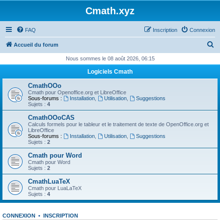
Cmath.xyz
FAQ
Inscription
Connexion
R
Accueil du forum
e
Nous sommes le 08 août 2026, 06:15
c
Logiciels Cmath
h
CmathOOo
e
Cmath pour Openoffice.org et LibreOffice
Sous-forums :
Installation
,
Utilisation
,
Suggestions
r
Sujets :
4
c
CmathOOoCAS
Calculs formels pour le tableur et le traitement de texte de OpenOffice.org et
h
LibreOffice
Sous-forums :
Installation
,
Utilisation
,
Suggestions
e
Sujets :
2
r
Cmath pour Word
Cmath pour Word
Sujets :
2
CmathLuaTeX
Cmath pour LuaLaTeX
Sujets :
4
CONNEXION
•
INSCRIPTION