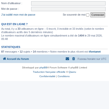
Nom d’utilisateur :
Mot de passe :
J’ai oublié mon mot de passe
Se souvenir de moi
QUI EST EN LIGNE ?
Au total, il y a
33
utilisateurs en ligne :: 0 inscrit, 0 invisible et 33 invités (selon le nombre
d’utilisateurs actifs des 5 dernières minutes)
Le nombre maximal d’utilisateurs en ligne simultanément a été de
1404
le 29 mai 2026,
05:48
STATISTIQUES
87
messages •
12
sujets •
14
membres • Notre membre le plus récent est
tfontanet
Accueil du forum
Fuseau horaire sur
UTC
Développé par
phpBB
® Forum Software © phpBB Limited
Traduction française officielle
©
Qiaeru
Confidentialité
|
Conditions