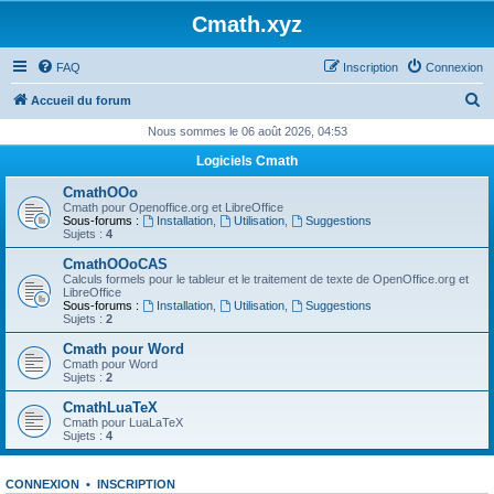
Cmath.xyz
FAQ
Inscription
Connexion
R
Accueil du forum
e
Nous sommes le 06 août 2026, 04:53
c
Logiciels Cmath
h
CmathOOo
e
Cmath pour Openoffice.org et LibreOffice
Sous-forums :
Installation
,
Utilisation
,
Suggestions
r
Sujets :
4
c
CmathOOoCAS
Calculs formels pour le tableur et le traitement de texte de OpenOffice.org et
h
LibreOffice
Sous-forums :
Installation
,
Utilisation
,
Suggestions
e
Sujets :
2
r
Cmath pour Word
Cmath pour Word
Sujets :
2
CmathLuaTeX
Cmath pour LuaLaTeX
Sujets :
4
CONNEXION
•
INSCRIPTION