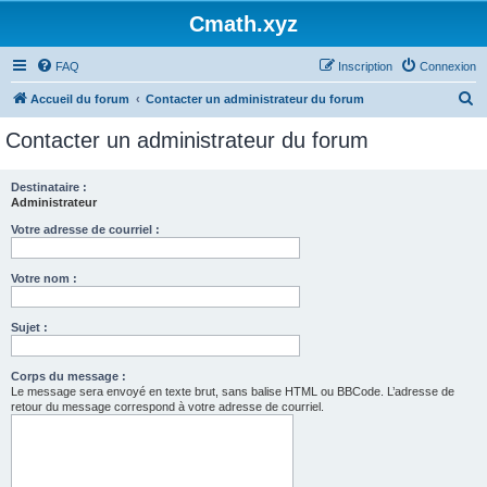
Cmath.xyz
FAQ
Inscription
Connexion
R
Accueil du forum
Contacter un administrateur du forum
e
Contacter un administrateur du forum
c
h
Destinataire :
Administrateur
e
r
Votre adresse de courriel :
c
Votre nom :
h
e
Sujet :
r
Corps du message :
Le message sera envoyé en texte brut, sans balise HTML ou BBCode. L’adresse de
retour du message correspond à votre adresse de courriel.