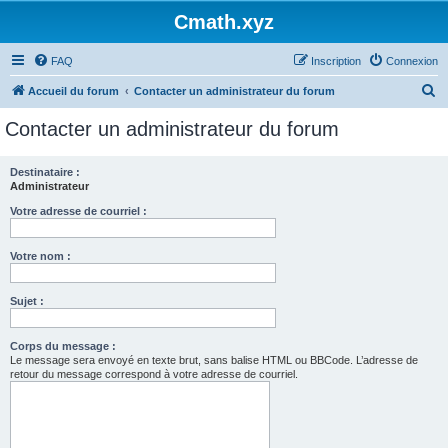
Cmath.xyz
FAQ
Inscription
Connexion
R
Accueil du forum
Contacter un administrateur du forum
e
Contacter un administrateur du forum
c
h
Destinataire :
Administrateur
e
r
Votre adresse de courriel :
c
Votre nom :
h
e
Sujet :
r
Corps du message :
Le message sera envoyé en texte brut, sans balise HTML ou BBCode. L’adresse de
retour du message correspond à votre adresse de courriel.