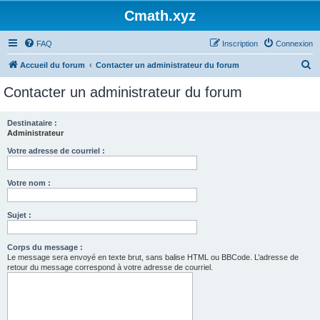
Cmath.xyz
FAQ
Inscription
Connexion
R
Accueil du forum
Contacter un administrateur du forum
e
Contacter un administrateur du forum
c
h
Destinataire :
Administrateur
e
r
Votre adresse de courriel :
c
Votre nom :
h
e
Sujet :
r
Corps du message :
Le message sera envoyé en texte brut, sans balise HTML ou BBCode. L’adresse de
retour du message correspond à votre adresse de courriel.