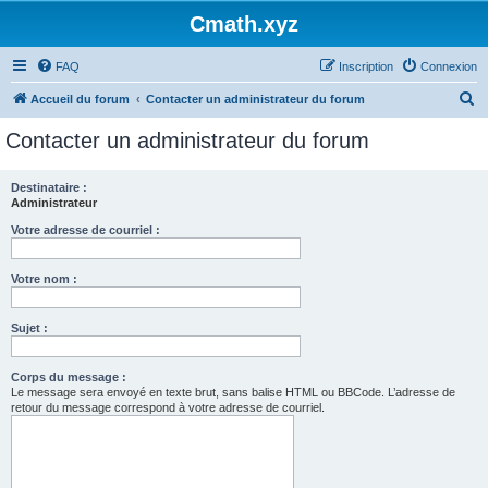
Cmath.xyz
FAQ
Inscription
Connexion
R
Accueil du forum
Contacter un administrateur du forum
e
Contacter un administrateur du forum
c
h
Destinataire :
Administrateur
e
r
Votre adresse de courriel :
c
Votre nom :
h
e
Sujet :
r
Corps du message :
Le message sera envoyé en texte brut, sans balise HTML ou BBCode. L’adresse de
retour du message correspond à votre adresse de courriel.