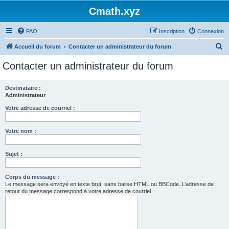
Cmath.xyz
FAQ
Inscription
Connexion
R
Accueil du forum
Contacter un administrateur du forum
e
Contacter un administrateur du forum
c
h
Destinataire :
Administrateur
e
r
Votre adresse de courriel :
c
Votre nom :
h
e
Sujet :
r
Corps du message :
Le message sera envoyé en texte brut, sans balise HTML ou BBCode. L’adresse de
retour du message correspond à votre adresse de courriel.