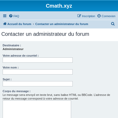
Cmath.xyz
FAQ
Inscription
Connexion
R
Accueil du forum
Contacter un administrateur du forum
e
Contacter un administrateur du forum
c
h
Destinataire :
Administrateur
e
r
Votre adresse de courriel :
c
Votre nom :
h
e
Sujet :
r
Corps du message :
Le message sera envoyé en texte brut, sans balise HTML ou BBCode. L’adresse de
retour du message correspond à votre adresse de courriel.