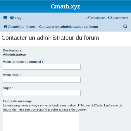
Cmath.xyz
FAQ
Inscription
Connexion
R
Accueil du forum
Contacter un administrateur du forum
e
Contacter un administrateur du forum
c
h
Destinataire :
Administrateur
e
r
Votre adresse de courriel :
c
Votre nom :
h
e
Sujet :
r
Corps du message :
Le message sera envoyé en texte brut, sans balise HTML ou BBCode. L’adresse de
retour du message correspond à votre adresse de courriel.