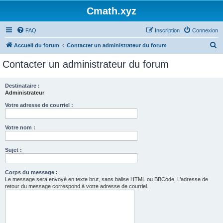
Cmath.xyz
FAQ
Inscription
Connexion
R
Accueil du forum
Contacter un administrateur du forum
e
Contacter un administrateur du forum
c
h
Destinataire :
Administrateur
e
r
Votre adresse de courriel :
c
Votre nom :
h
e
Sujet :
r
Corps du message :
Le message sera envoyé en texte brut, sans balise HTML ou BBCode. L’adresse de
retour du message correspond à votre adresse de courriel.