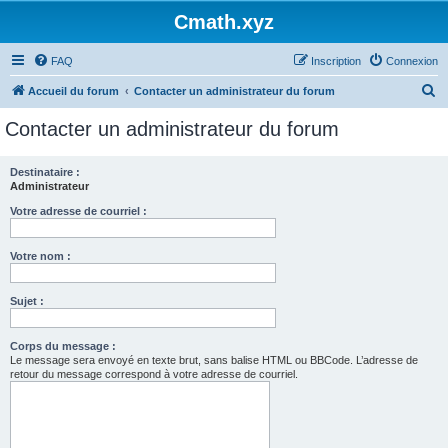
Cmath.xyz
FAQ
Inscription
Connexion
R
Accueil du forum
Contacter un administrateur du forum
e
Contacter un administrateur du forum
c
h
Destinataire :
Administrateur
e
r
Votre adresse de courriel :
c
Votre nom :
h
e
Sujet :
r
Corps du message :
Le message sera envoyé en texte brut, sans balise HTML ou BBCode. L’adresse de
retour du message correspond à votre adresse de courriel.